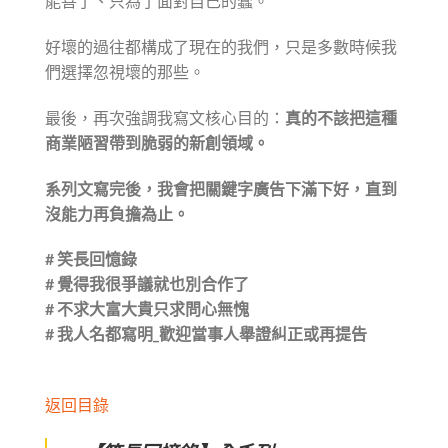
能善了、只為了面對自己的蠢。
好壞的過往都構成了現在的我們，只是多數時候我
們選擇忽視壞的那些。
最後，再次強調我寫文核心目的：
真的不該把這種
商業陋習帶到脆弱的新創領域。
系列文寫完後，我會把關鍵字廣告下滿下好，直到
沒能力再負擔為止。
# 笑長回憶錄
# 覺得我很爭議就也別合作了
# 不求大富大貴只求問心無愧
# 我人名都寫明_歡迎當事人舉證糾正或再提告
返回目錄