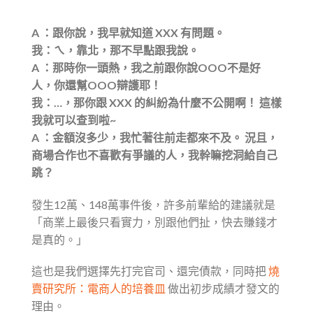
A ：跟你說，我早就知道 XXX 有問題。
我：ㄟ，靠北，那不早點跟我說。
A ：那時你一頭熱，我之前跟你說OOO不是好
人，你還幫OOO辯護耶！
我：…，那你跟 XXX 的糾紛為什麼不公開啊！ 這樣
我就可以查到啦~
A ：金額沒多少，我忙著往前走都來不及。 況且，
商場合作也不喜歡有爭議的人，我幹嘛挖洞給自己
跳？
發生12萬、148萬事件後，許多前輩給的建議就是
「商業上最後只看實力，別跟他們扯，快去賺錢才
是真的。」
這也是我們選擇先打完官司、還完債款，同時把
燒
賣研究所：電商人的培養皿
做出初步成績才發文的
理由。