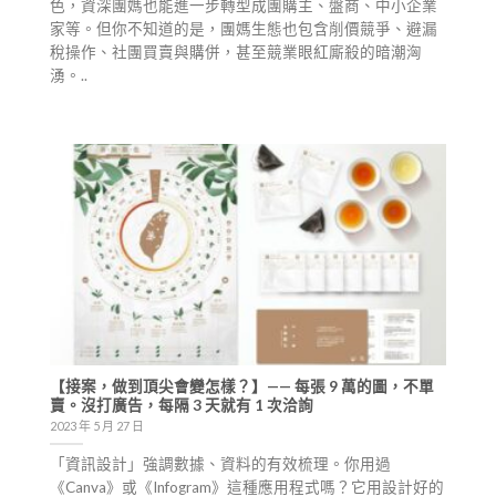
色，資深團媽也能進一步轉型成團購主、盤商、中小企業
家等。但你不知道的是，團媽生態也包含削價競爭、避漏
稅操作、社團買賣與購併，甚至競業眼紅廝殺的暗潮洶
湧。..
【接案，做到頂尖會變怎樣？】—— 每張 9 萬的圖，不單
賣。沒打廣告，每隔 3 天就有 1 次洽詢
2023 年 5 月 27 日
「資訊設計」強調數據、資料的有效梳理。你用過
《Canva》或《Infogram》這種應用程式嗎？它用設計好的