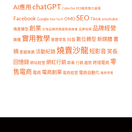
chatGPT
AI應用
Cyberbiz
EES電商進化論壇
SEO
Facebook
OMO
youtube
Google
Tiktok
MarTech
創業
品牌經營
傳產轉型
台灣品牌商務趨勢高峰會
品牌官網
實用教學
書
新媒體
數位轉型
抖音
團購
實體零售
燒賣沙龍
短影音
摘
笑長
活動紀錄
書籍推薦
零
回憶錄
網紅行銷
跨境電商
網站經營
群募
行銷
趨勢
售電商
電商創業
電商
電商自動化
電商經營
電商零售