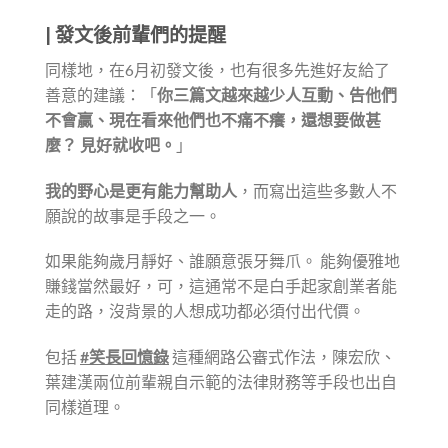
|
發文後前輩們的提醒
同樣地，在6月初發文後，也有很多先進好友給了
善意的建議：「
你三篇文越來越少人互動、告他們
不會贏、現在看來他們也不痛不癢，還想要做甚
麼？ 見好就收吧。
」
我的野心是更有能力幫助人
，而寫出這些多數人不
願說的故事是手段之一。
如果能夠歲月靜好、誰願意張牙舞爪。 能夠優雅地
賺錢當然最好，可，這通常不是白手起家創業者能
走的路，沒背景的人想成功都必須付出代價。
包括
#笑長回憶錄
這種網路公審式作法，陳宏欣、
葉建漢兩位前輩親自示範的法律財務等手段也出自
同樣道理。