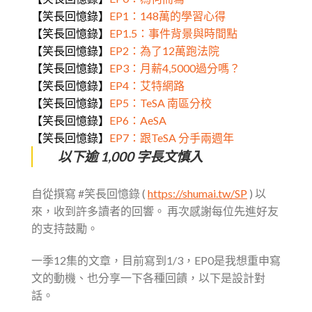
【笑長回憶錄】
EP1：148萬的學習心得
【笑長回憶錄】
EP1.5：事件背景與時間點
【笑長回憶錄】
EP2：為了12萬跑法院
【笑長回憶錄】
EP3：月薪4,5000過分嗎？
【笑長回憶錄】
EP4：艾特網路
【笑長回憶錄】
EP5：TeSA 南區分校
【笑長回憶錄】
EP6：AeSA
【笑長回憶錄】
EP7：跟TeSA 分手兩週年
以下逾 1,000 字長文慎入
自從撰寫 #笑長回憶錄 (
https://shumai.tw/SP
) 以
來，收到許多讀者的回響。 再次感謝每位先進好友
的支持鼓勵。
一季12集的文章，目前寫到1/3，EP0是我想重申寫
文的動機、也分享一下各種回饋，以下是設計對
話。