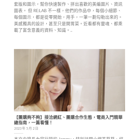
套版和圖示，幫你快速製作、拼出喜歡的美編圖片、資訊
圖表。 但 RE:LAB 不一樣，他們的作品中，每個小細節、
每個圖示，都是從零開始，用手，一筆一劃勾勒出來的。
美感獨具的設計，甚至只是開胃菜。近看都有靈魂、都乘
載了富含意義的資料、知識。..
【團購夠不夠】接洽網紅、團購合作生態，電商入門精華
總指南，一篇看懂！
2023 年 5 月 2 日
本文由擅長內容行銷的 Jemmy，特別訪問小網美葵葵、結