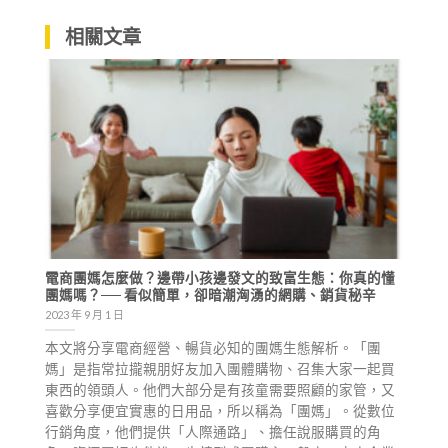
相關文章
電商團媽怎麼做？邊帶小孩邊發文的致富生態：你真的懂
團媽嗎？── 看似簡單，卻暗潮洶湧的網購、銷貨秘辛
2023 年 9 月 1 日
本文將分享電商經營、暢貨必知的團媽生態解析。「團
媽」是指常拉攏親朋好友加入團體購物、召集大家一起買
東西的領頭人。他們大部分是有孩童需要照顧的家管，又
喜歡分享便宜實惠的日用品，所以稱為「團媽」。從數位
行銷角度，他們提供「人際通路」、擔任說服購買的角