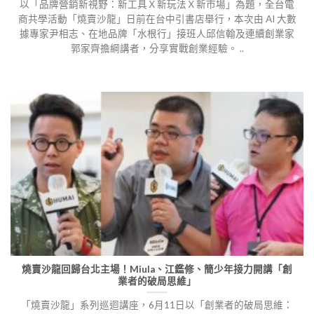
以「品牌營銷新視野：新工具Ｘ新玩法Ｘ新市場」為題，全台電
商共學活動「燒賣沙龍」日前在台中引書店舉行，本次由 AI 大數
據專家尹相志、在地品牌「水根行」接班人邱信翰及連續創業家
郭家齊擔綱講者，分享實戰創業經驗。 ..
燒賣沙龍回歸台北主場！Miula、江鑑修、簡少年接力開講「創
業者的破局思維」
「燒賣沙龍」系列巡迴講座，6月11日以「創業者的破局思維：