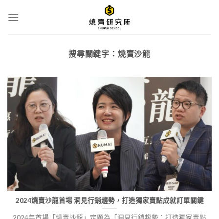
Skip
to
content
搜尋關鍵字：
燒賣沙龍
2024燒賣沙龍首場 洞見行銷趨勢，打造獨家賣點成就訂單關鍵
2024年首場「燒賣沙龍」定題為「洞見行銷趨勢：打造獨家賣點