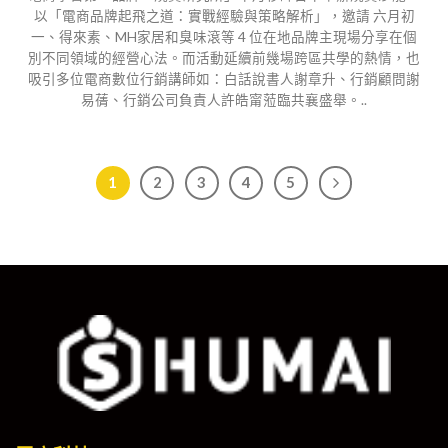
以「電商品牌起飛之道：實戰經驗與策略解析」，邀請 六月初
一、得來素、MH家居和臭味滾等 4 位在地品牌主現場分享在個
別不同領域的經營心法。而活動延續前幾場跨區共學的熱情，也
吸引多位電商數位行銷講師如：白話說書人謝章升、行銷顧問謝
易蒨、行銷公司負責人許皓甯蒞臨共襄盛舉。..
1
2
3
4
5