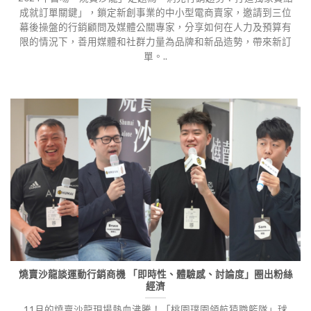
成就訂單關鍵」，鎖定新創事業的中小型電商賣家，邀請到三位
幕後操盤的行銷顧問及媒體公關專家，分享如何在人力及預算有
限的情況下，善用媒體和社群力量為品牌和新品造勢，帶來新訂
單。..
燒賣沙龍談運動行銷商機 「即時性、體驗感、討論度」圈出粉絲
經濟
11月的燒賣沙龍現場熱血沸騰！「桃園璞園領航猿職籃隊」球