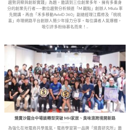
趨勢洞察與創新實踐」為題，邀請到三位創業多年、擁有多重身
分的創業先行者——數位趨勢分析頻道「M 觀點」創辦人 Miula 率
先開講，再由「禾多移動AviviD 360」副總經理江鑑修及「桃桃
喜」命理網路平台創辦人簡少年接力分享。每位講者人氣爆棚，
吸引許多粉絲慕名而來！..
燒賣沙龍台中場談轉型突破 MH家居、臭味滾跨境開新路
為強化在地電商共學風氣，電商學習第一品牌「燒賣研究所」邀