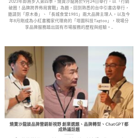
2023年即將步入第四季，燒賣沙龍將於9月24日舉行，以「行銷
破圈！品牌跨界佈局實戰」為題，回到熟悉的台中引書店舉行，
邀請到「原木香」、「長城食堂1981」兩大品牌主理人，以及今
年8月剛成為小紅書獨家代理商的「塔圖科技Tagtoo」，現場分
享品牌服務踏出固有市場服務的歷程與經驗。..
燒賣沙龍談品牌營銷新視野 創業選題、品牌轉型、ChatGPT都
成熱議話題