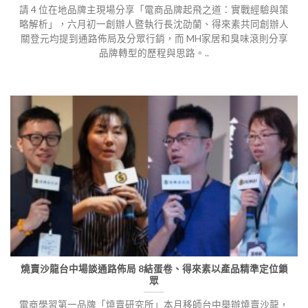
請 4 位在地品牌主現場分享「電商品牌起飛之道：實戰經驗與策
略解析」，六月初一創辦人暨執行長沈劭蘭、得來素共同創辦人
關登元均提到通路佈局及分眾行銷，而 MH家居和臭味滾則分享
品牌轉型的歷程與思路。..
燒賣沙龍台中場談通路佈局 8結蛋卷、得來素以產品精準定位鎖
眾
電商學習第一品牌「燒賣研究所」本月移師台中舉辦燒賣沙龍，