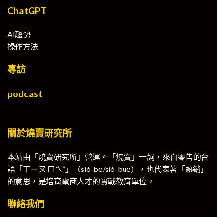
ChatGPT
AI趨勢
操作方法
專訪
podcast
關於燒賣研究所
本站由「燒賣研究所」營運。「燒賣」一詞，來自零售的台
語「ㄒㄧㄡ ㄇㄟˇ」（sió-bē/sió-buē），也代表著「熱銷」
的意思，是培育電商人才的實戰教育單位。
聯絡我們