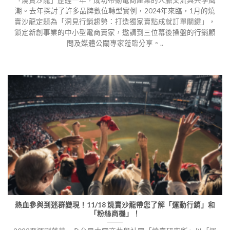
「燒賣沙龍」歷經一年，成功帶動電商產業的人脈交流與共學風
潮。去年探討了許多品牌數位轉型實例，2024年來臨，1月的燒
賣沙龍定題為「洞見行銷趨勢：打造獨家賣點成就訂單關鍵」，
鎖定新創事業的中小型電商賣家，邀請到三位幕後操盤的行銷顧
問及媒體公關專家蒞臨分享。..
熱血參與到迷群變現！11/18 燒賣沙龍帶您了解「運動行銷」和
「粉絲商機」！