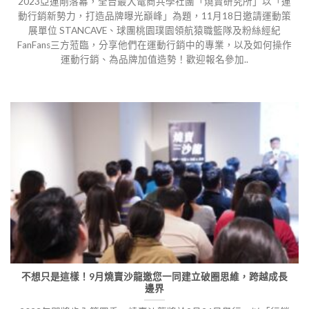
2023亞運剛落幕，全台最大電商共學社團「燒賣研究所」以「運
動行銷新勢力，打造品牌曝光巔峰」為題，11月18日邀請運動策
展單位 STANCAVE、球團桃園璞園領航猿職籃隊及粉絲經紀
FanFans三方蒞臨，分享他們在運動行銷中的專業，以及如何操作
運動行銷、為品牌加值造勢！歡迎報名參加..
不想只是這樣！9月燒賣沙龍邀您一同建立破圈思維，跨越成長
邊界