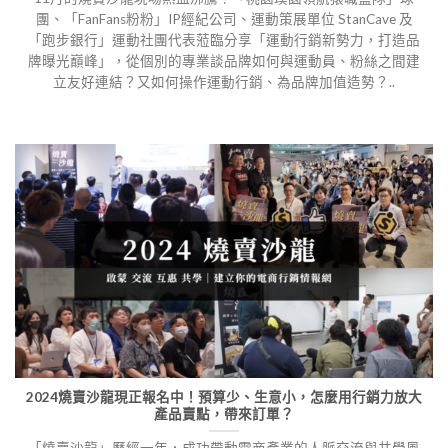
團、「FanFans粉粉」IP經紀公司、運動策展單位 StanCave 及
「跑步銀行」運動社團代表蒞臨分享「運動行銷新勢力，打造品
牌曝光巔峰」，從個別的專業談品牌如何與運動員、粉絲之間建
立友好連結？又如何操作運動行銷、為品牌加值造勢？..
2024燒賣沙龍現正報名中！預算少、生意小，怎麼用行銷力放大
產品賣點，帶來訂單？