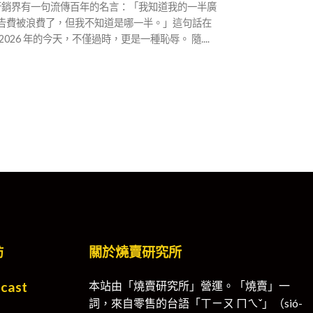
行銷界有一句流傳百年的名言：「我知道我的一半廣
告費被浪費了，但我不知道是哪一半。」這句話在
2026 年的今天，不僅過時，更是一種恥辱。 隨....
訪
關於燒賣研究所
cast
本站由「燒賣研究所」營運。「燒賣」一
詞，來自零售的台語「ㄒㄧㄡ ㄇㄟˇ」（sió-