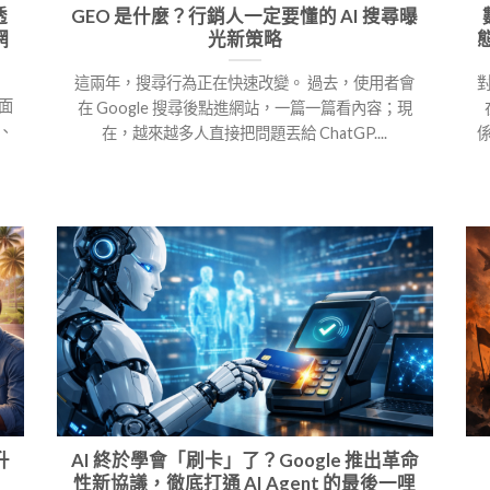
透
GEO 是什麼？行銷人一定要懂的 AI 搜尋曝
網
光新策略
這兩年，搜尋行為正在快速改變。 過去，使用者會
面
在 Google 搜尋後點進網站，一篇一篇看內容；現
類、
在，越來越多人直接把問題丟給 ChatGP....
升
AI 終於學會「刷卡」了？Google 推出革命
性新協議，徹底打通 AI Agent 的最後一哩