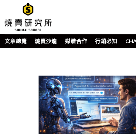
Skip
to
content
文章總覽
燒賣沙龍
媒體合作
行銷必知
CH