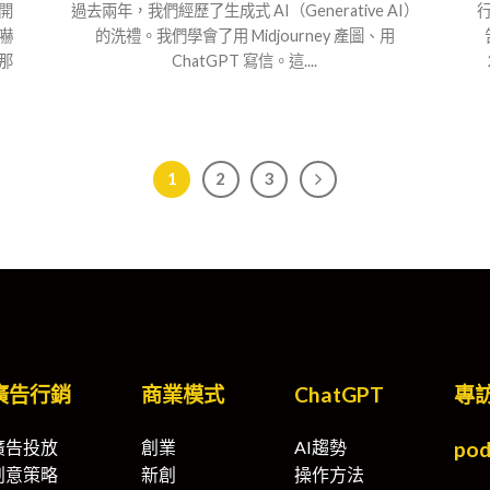
開
過去兩年，我們經歷了生成式 AI（Generative AI）
嚇
的洗禮。我們學會了用 Midjourney 產圖、用
那
ChatGPT 寫信。這....
1
2
3
廣告行銷
商業模式
ChatGPT
專
廣告投放
創業
AI趨勢
pod
創意策略
新創
操作方法