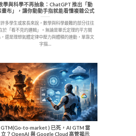
數學與科學不再抽象：ChatGPT 推出「動
態畫布」，讓你動動手指就能看懂複雜公式
對許多學生或家長來說，數學與科學最難的部分往往
在於「看不見的邏輯」。無論是畢氏定理的平方關
係，還是理想氣體定律中壓力與體積的連動，單靠文
字描....
GTM(Go-to-market ) 已死，AI GTM 當
立？OpenAI 與 Google Cloud 高管揭示