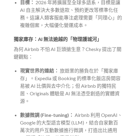
目標：
2026 年將擴展至全球多語系，目標是讓
AI 自主解決大多數退款、預約更改等標準化任
務。這讓人類客服能專注處理需要「同理心」的
複雜個案，大幅優化營運成本。
獨家庫存：AI 無法逾越的「物理護城河」
為何 Airbnb 不怕 AI 巨頭搶生意？Chesky 提出了關
鍵觀點：
現實世界的連結：
旅遊業的勝負在於「獨家庫
存」。Expedia 或 Booking 的標準化飯店房間容
易被 AI 比價與去中介化；但 Airbnb 的獨特民
居、Originals 體驗是 AI 無法憑空創造的實體資
源。
數據微調 (Fine-tuning)：
Airbnb 利用 OpenAI、
Google 的大型語言模型 (LLM)，結合自家數百
萬次的用戶互動數據進行微調，打造出比通用