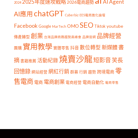
ai
2025年度速攻戰略
AI Agent
2026電商趨勢
2024
chatGPT
AI應用
Cyberbiz
EES電商進化論壇
SEO
Facebook
OMO
youtube
Google
Tiktok
MarTech
創業
品牌經營
傳產轉型
台灣品牌商務趨勢高峰會
品牌官網
實用教學
書
新媒體
數位轉型
抖音
團購
實體零售
燒賣沙龍
短影音
摘
笑長
活動紀錄
書籍推薦
零
回憶錄
網紅行銷
跨境電商
網站經營
群募
行銷
趨勢
售電商
電商創業
電商
電商自動化
電商經營
電商零售