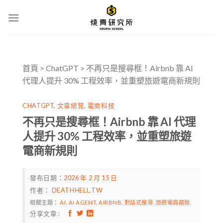
Skip
to
content
首頁
>
ChatGPT
>
不再只是搜尋框！Airbnb 靠 AI
代理人提升 30% 工程效率，並重塑旅遊電商新規則
CHATGPT
,
文章總覽
,
電商科技
不再只是搜尋框！Airbnb 靠 AI 代理
人提升 30% 工程效率，並重塑旅遊
電商新規則
發布日期：
2026 年 2 月 15 日
作者：
DEATHHELL.TW
相關主題：
AI
,
AI AGENT
,
AIRBNB
,
對話式搜尋
,
旅遊電商趨勢
.
分享文章 :