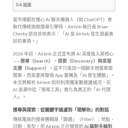
結語
當市場都在擔心 AI 聊天機器人（如 ChatGPT）會
取代傳統旅遊搜尋引擎時，Airbnb 執行長 Brian
Chesky 卻自信地表示：「AI 是 Airbnb 發生過最美
好的事情。」
2026 年初，Airbnb 正式宣布將 AI 深度植入其核心
——
搜尋（Search）、探索（Discovery）與客服
支援（Support）
。這不只是加一個聊天視窗那麼
簡單，而是要將整個 App 重構為「AI 原生體驗」。
本文將解析 Airbnb 如何利用獨家數據護城河，在
AI 浪潮中從「搜尋工具」進化為真正的「AI 代理
人」。
搜尋與探索：從關鍵字過濾到「理解你」的對話
傳統電商的搜尋邏輯是「篩選」（Filter）：地點、
日期、房型。但 Airbnb 正在開發的
AI 驅動多輪對