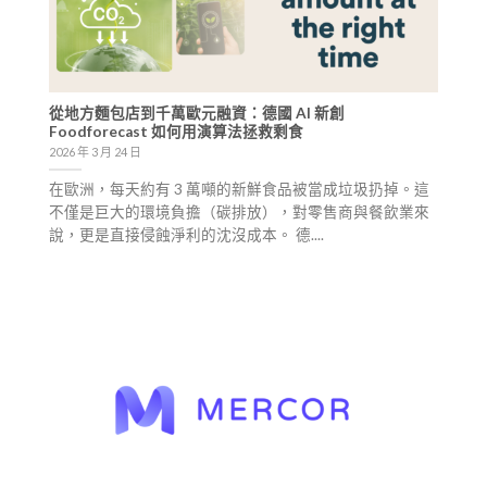
從地方麵包店到千萬歐元融資：德國 AI 新創
Foodforecast 如何用演算法拯救剩食
2026 年 3 月 24 日
在歐洲，每天約有 3 萬噸的新鮮食品被當成垃圾扔掉。這
不僅是巨大的環境負擔（碳排放），對零售商與餐飲業來
說，更是直接侵蝕淨利的沈沒成本。 德....