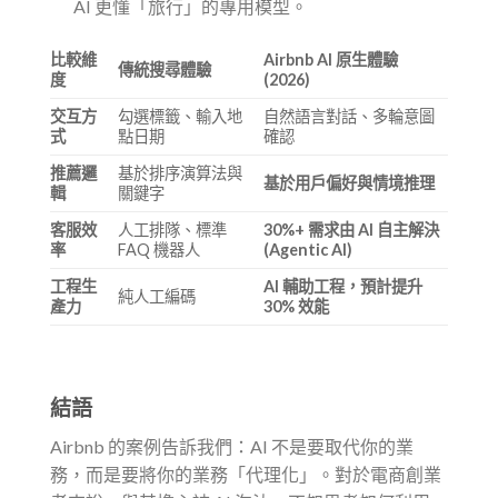
AI 更懂「旅行」的專用模型。
比較維
Airbnb AI 原生體驗
傳統搜尋體驗
度
(2026)
交互方
勾選標籤、輸入地
自然語言對話、多輪意圖
式
點日期
確認
推薦邏
基於排序演算法與
基於用戶偏好與情境推理
輯
關鍵字
客服效
人工排隊、標準
30%+ 需求由 AI 自主解決
率
FAQ 機器人
(Agentic AI)
工程生
AI 輔助工程，預計提升
純人工編碼
產力
30% 效能
結語
Airbnb 的案例告訴我們：AI 不是要取代你的業
務，而是要將你的業務「代理化」。對於電商創業