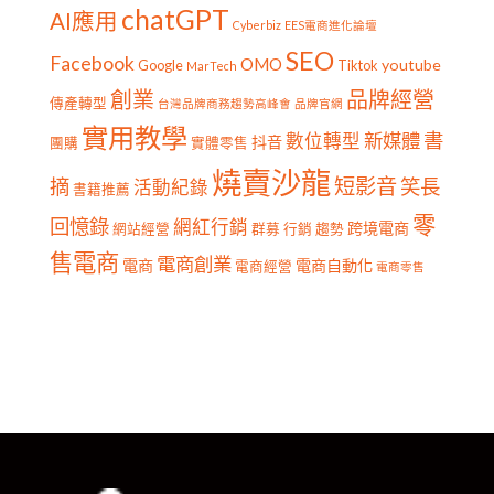
chatGPT
AI應用
Cyberbiz
EES電商進化論壇
SEO
Facebook
OMO
youtube
Google
Tiktok
MarTech
創業
品牌經營
傳產轉型
台灣品牌商務趨勢高峰會
品牌官網
實用教學
書
新媒體
數位轉型
抖音
團購
實體零售
燒賣沙龍
短影音
摘
笑長
活動紀錄
書籍推薦
零
回憶錄
網紅行銷
跨境電商
網站經營
群募
行銷
趨勢
售電商
電商創業
電商
電商自動化
電商經營
電商零售