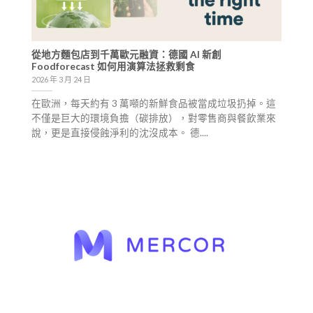
從地方麵包店到千萬歐元融資：德國 AI 新創
Foodforecast 如何用演算法拯救剩食
2026 年 3 月 24 日
在歐洲，每天約有 3 萬噸的新鮮食品被當成垃圾扔掉。這
不僅是巨大的環境負擔（碳排放），對零售商與餐飲業來
說，更是直接侵蝕淨利的沈沒成本。 德....