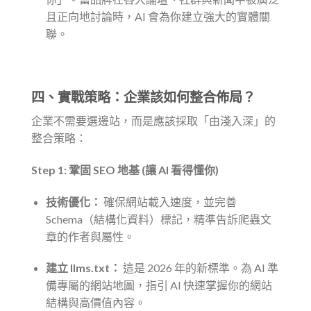
且正向地討論時，AI 會為你建立強大的實體關
聯。
四、實戰策略：企業該如何整合佈局？
企業不需要選邊站，而是應該採取「由淺入深」的
整合策略：
Step 1: 鞏固 SEO 地基 (讓 AI 看得懂你)
技術優化：
確保網站載入速度，並完善
Schema（結構化資料）標記，精準告訴爬蟲文
章的作者與屬性。
建立 llms.txt：
這是 2026 年的新標準。為 AI 準
備專屬的網站地圖，指引 AI 快速掌握你的網站
結構與高價值內容。