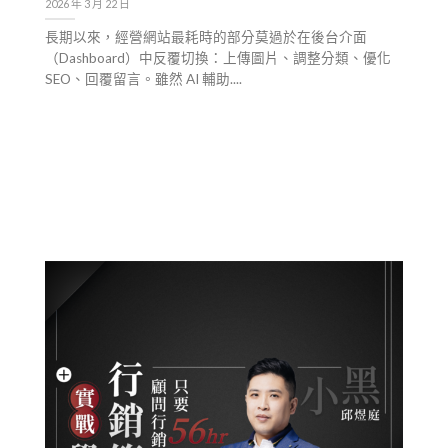
2026 年 3 月 22 日
長期以來，經營網站最耗時的部分莫過於在後台介面
（Dashboard）中反覆切換：上傳圖片、調整分類、優化
SEO、回覆留言。雖然 AI 輔助....