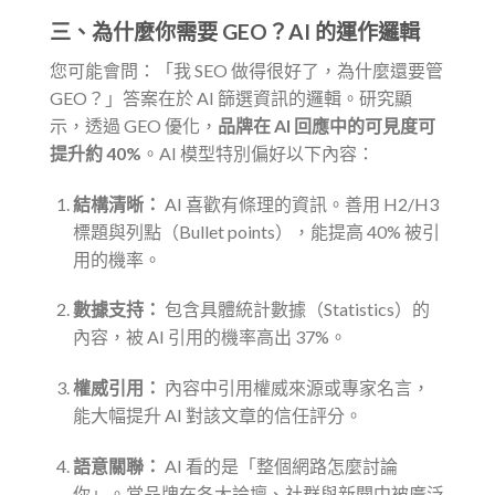
三、為什麼你需要 GEO？AI 的運作邏輯
您可能會問：「我 SEO 做得很好了，為什麼還要管
GEO？」答案在於 AI 篩選資訊的邏輯。研究顯
示，透過 GEO 優化，
品牌在 AI 回應中的可見度可
提升約 40%
。AI 模型特別偏好以下內容：
結構清晰：
AI 喜歡有條理的資訊。善用 H2/H3
標題與列點（Bullet points），能提高 40% 被引
用的機率。
數據支持：
包含具體統計數據（Statistics）的
內容，被 AI 引用的機率高出 37%。
權威引用：
內容中引用權威來源或專家名言，
能大幅提升 AI 對該文章的信任評分。
語意關聯：
AI 看的是「整個網路怎麼討論
你」。當品牌在各大論壇、社群與新聞中被廣泛