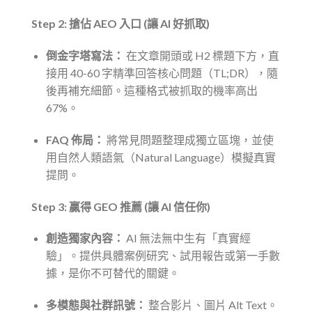
Step 2: 搶佔 AEO 入口 (讓 AI 好抓取)
倒金字塔寫法：
在文章開頭或 H2 標題下方，直
接用 40-60 字精準回答核心問題（TL;DR），隨
後再補充細節。這種格式被抓取的機率高出
67%。
FAQ 佈局：
將常見問題整理成獨立區塊，並使
用自然人類語氣（Natural Language）模擬真實
提問。
Step 3: 贏得 GEO 推薦 (讓 AI 信任你)
創造獨家內容：
AI 無法無中生有「真實經
驗」。提供具體案例研究、試用報告或第一手數
據，是你不可替代的關鍵。
多模態與社群訊號：
整合影片、圖片 Alt Text。