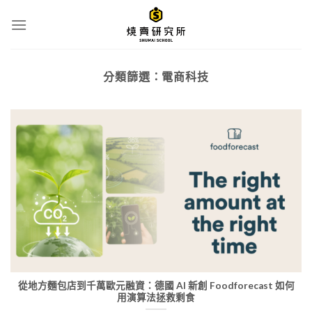
Skip
to
content
分類篩選：
電商科技
從地方麵包店到千萬歐元融資：德國 AI 新創 Foodforecast 如何
用演算法拯救剩食