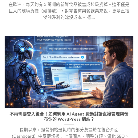
在歐洲，每天約有 3 萬噸的新鮮食品被當成垃圾扔掉。這不僅是
巨大的環境負擔（碳排放），對零售商與餐飲業來說，更是直接
侵蝕淨利的沈沒成本。 德....
不再需要登入後台！如何利用 AI Agent 透過對話直接管理與發
布你的 WordPress 網站？
長期以來，經營網站最耗時的部分莫過於在後台介面
（Dashboard）中反覆切換：上傳圖片、調整分類、優化 SEO、