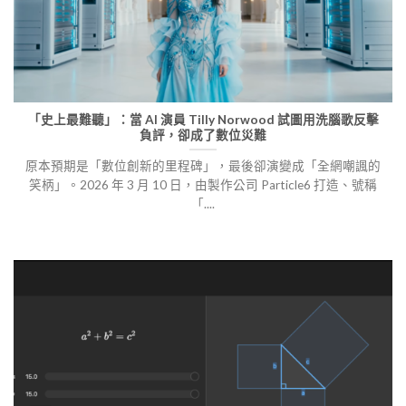
「史上最難聽」：當 AI 演員 Tilly Norwood 試圖用洗腦歌反擊
負評，卻成了數位災難
原本預期是「數位創新的里程碑」，最後卻演變成「全網嘲諷的
笑柄」。2026 年 3 月 10 日，由製作公司 Particle6 打造、號稱
「....