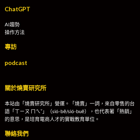
ChatGPT
AI趨勢
操作方法
專訪
podcast
關於燒賣研究所
本站由「燒賣研究所」營運。「燒賣」一詞，來自零售的台
語「ㄒㄧㄡ ㄇㄟˇ」（sió-bē/sió-buē），也代表著「熱銷」
的意思，是培育電商人才的實戰教育單位。
聯絡我們