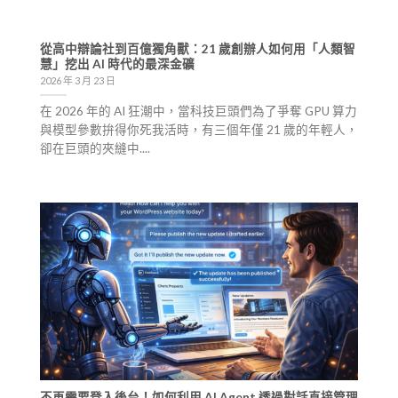
從高中辯論社到百億獨角獸：21 歲創辦人如何用「人類智
慧」挖出 AI 時代的最深金礦
2026 年 3 月 23 日
在 2026 年的 AI 狂潮中，當科技巨頭們為了爭奪 GPU 算力
與模型參數拚得你死我活時，有三個年僅 21 歲的年輕人，
卻在巨頭的夾縫中....
不再需要登入後台！如何利用 AI Agent 透過對話直接管理