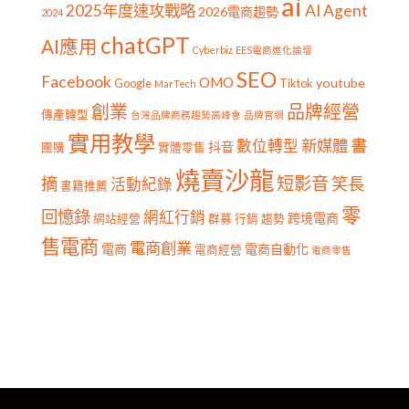
ai
2025年度速攻戰略
AI Agent
2026電商趨勢
2024
chatGPT
AI應用
Cyberbiz
EES電商進化論壇
SEO
Facebook
OMO
youtube
Google
Tiktok
MarTech
創業
品牌經營
傳產轉型
台灣品牌商務趨勢高峰會
品牌官網
實用教學
書
新媒體
數位轉型
抖音
團購
實體零售
燒賣沙龍
短影音
摘
笑長
活動紀錄
書籍推薦
零
回憶錄
網紅行銷
跨境電商
網站經營
群募
行銷
趨勢
售電商
電商創業
電商
電商自動化
電商經營
電商零售