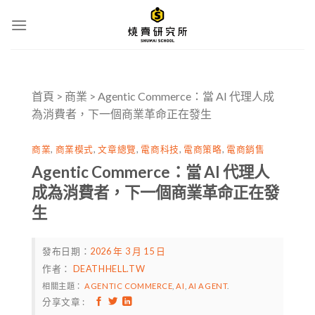
Skip
to
content
首頁
>
商業
>
Agentic Commerce：當 AI 代理人成
為消費者，下一個商業革命正在發生
商業
,
商業模式
,
文章總覽
,
電商科技
,
電商策略
,
電商銷售
Agentic Commerce：當 AI 代理人
成為消費者，下一個商業革命正在發
生
發布日期：
2026 年 3 月 15 日
作者：
DEATHHELL.TW
相關主題：
AGENTIC COMMERCE
,
AI
,
AI AGENT
.
分享文章 :