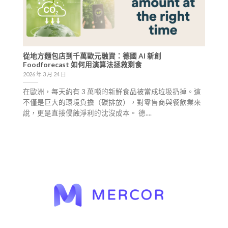
從地方麵包店到千萬歐元融資：德國 AI 新創
Foodforecast 如何用演算法拯救剩食
2026 年 3 月 24 日
在歐洲，每天約有 3 萬噸的新鮮食品被當成垃圾扔掉。這
不僅是巨大的環境負擔（碳排放），對零售商與餐飲業來
說，更是直接侵蝕淨利的沈沒成本。 德....