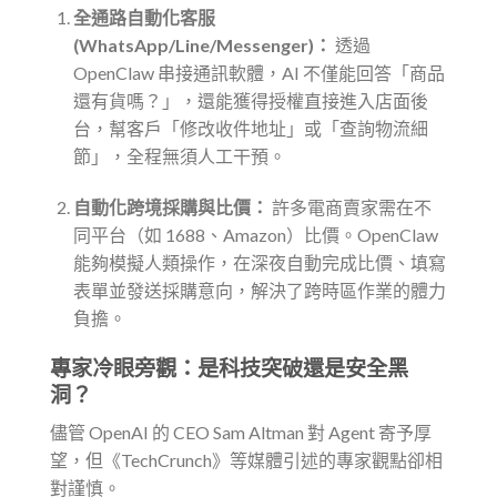
全通路自動化客服
(WhatsApp/Line/Messenger)：
透過
OpenClaw 串接通訊軟體，AI 不僅能回答「商品
還有貨嗎？」，還能獲得授權直接進入店面後
台，幫客戶「修改收件地址」或「查詢物流細
節」，全程無須人工干預。
自動化跨境採購與比價：
許多電商賣家需在不
同平台（如 1688、Amazon）比價。OpenClaw
能夠模擬人類操作，在深夜自動完成比價、填寫
表單並發送採購意向，解決了跨時區作業的體力
負擔。
專家冷眼旁觀：是科技突破還是安全黑
洞？
儘管 OpenAI 的 CEO Sam Altman 對 Agent 寄予厚
望，但《TechCrunch》等媒體引述的專家觀點卻相
對謹慎。