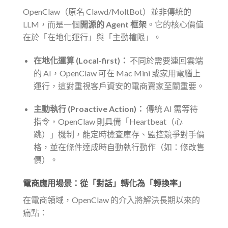
OpenClaw（原名 Clawd/MoltBot）並非傳統的
LLM，而是一個
開源的 Agent 框架
。它的核心價值
在於「在地化運行」與「主動權限」。
在地化運算 (Local-first)：
不同於需要連回雲端
的 AI，OpenClaw 可在 Mac Mini 或家用電腦上
運行，這對重視客戶資安的電商賣家至關重要。
主動執行 (Proactive Action)：
傳統 AI 需等待
指令，OpenClaw 則具備「Heartbeat（心
跳）」機制，能定時檢查庫存、監控競爭對手價
格，並在條件達成時自動執行動作（如：修改售
價）。
電商應用場景：從「對話」轉化為「轉換率」
在電商領域，OpenClaw 的介入將解決長期以來的
痛點：