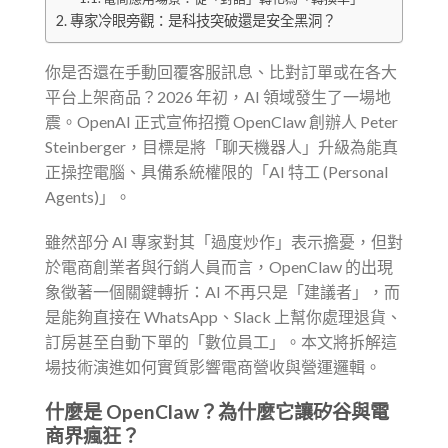
專家冷眼旁觀：是科技突破還是安全黑洞？
你是否還在手動回覆客服訊息、比對訂單或在各大
平台上架商品？2026 年初，AI 領域發生了一場地
震。OpenAI 正式宣佈招攬 OpenClaw 創辦人 Peter
Steinberger，目標是將「聊天機器人」升級為能真
正操控電腦、具備系統權限的「AI 特工 (Personal
Agents)」。
雖然部分 AI 專家對其「過度炒作」表示擔憂，但對
於電商創業者與行銷人員而言，OpenClaw 的出現
象徵著一個關鍵轉折：AI 不再只是「建議者」，而
是能夠直接在 WhatsApp、Slack 上幫你處理退貨、
訂房甚至自動下單的「數位員工」。本文將拆解這
場技術演進如何實質影響電商營收與營運邏輯。
什麼是 OpenClaw？為什麼它讓矽谷與電
商界瘋狂？