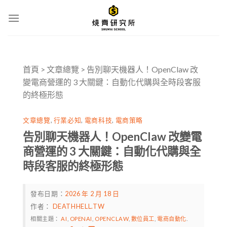
Skip
to
content
首頁
>
文章總覽
>
告別聊天機器人！OpenClaw 改
變電商營運的 3 大關鍵：自動化代購與全時段客服
的終極形態
文章總覽
,
行業必知
,
電商科技
,
電商策略
告別聊天機器人！OpenClaw 改變電
商營運的 3 大關鍵：自動化代購與全
時段客服的終極形態
發布日期：
2026 年 2 月 18 日
作者：
DEATHHELL.TW
相關主題：
AI
,
OPENAI
,
OPENCLAW
,
數位員工
,
電商自動化
.