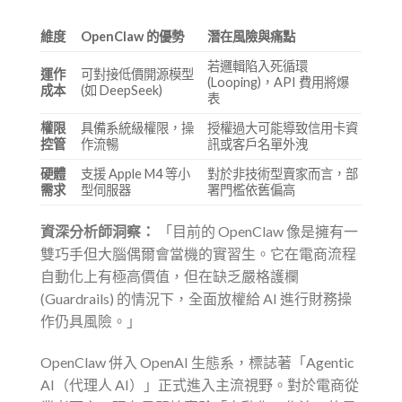
維度
OpenClaw 的優勢
潛在風險與痛點
若邏輯陷入死循環
運作
可對接低價開源模型
(Looping)，API 費用將爆
成本
(如 DeepSeek)
表
權限
具備系統級權限，操
授權過大可能導致信用卡資
控管
作流暢
訊或客戶名單外洩
硬體
支援 Apple M4 等小
對於非技術型賣家而言，部
需求
型伺服器
署門檻依舊偏高
資深分析師洞察：
「目前的 OpenClaw 像是擁有一
雙巧手但大腦偶爾會當機的實習生。它在電商流程
自動化上有極高價值，但在缺乏嚴格護欄
(Guardrails) 的情況下，全面放權給 AI 進行財務操
作仍具風險。」
OpenClaw 併入 OpenAI 生態系，標誌著「Agentic
AI（代理人 AI）」正式進入主流視野。對於電商從