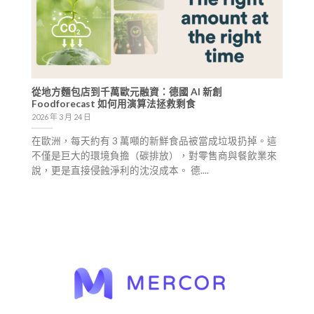
從地方麵包店到千萬歐元融資：德國 AI 新創
Foodforecast 如何用演算法拯救剩食
2026 年 3 月 24 日
在歐洲，每天約有 3 萬噸的新鮮食品被當成垃圾扔掉。這
不僅是巨大的環境負擔（碳排放），對零售商與餐飲業來
說，更是直接侵蝕淨利的沈沒成本。 德....