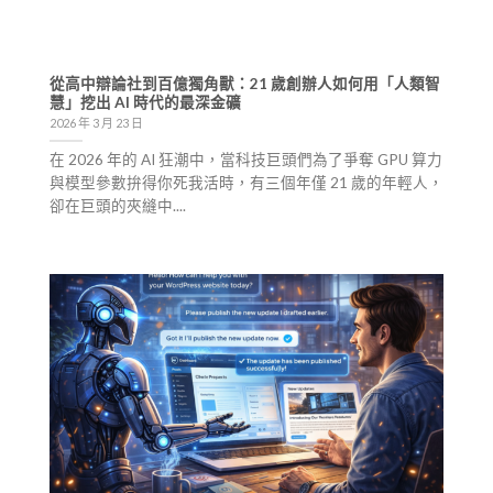
從高中辯論社到百億獨角獸：21 歲創辦人如何用「人類智
慧」挖出 AI 時代的最深金礦
2026 年 3 月 23 日
在 2026 年的 AI 狂潮中，當科技巨頭們為了爭奪 GPU 算力
與模型參數拚得你死我活時，有三個年僅 21 歲的年輕人，
卻在巨頭的夾縫中....