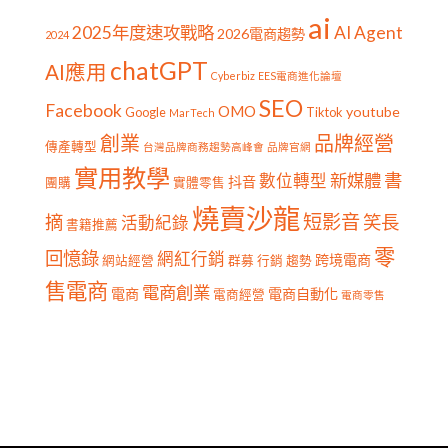
ai
2025年度速攻戰略
AI Agent
2026電商趨勢
2024
chatGPT
AI應用
Cyberbiz
EES電商進化論壇
SEO
Facebook
OMO
youtube
Google
Tiktok
MarTech
創業
品牌經營
傳產轉型
台灣品牌商務趨勢高峰會
品牌官網
實用教學
書
新媒體
數位轉型
抖音
團購
實體零售
燒賣沙龍
短影音
摘
笑長
活動紀錄
書籍推薦
零
回憶錄
網紅行銷
跨境電商
網站經營
群募
行銷
趨勢
售電商
電商創業
電商
電商自動化
電商經營
電商零售