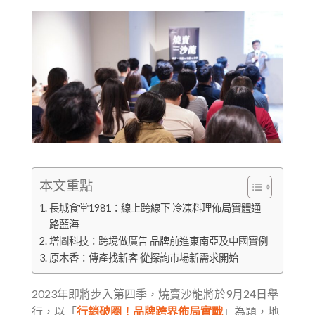
本文重點
長城食堂1981：線上跨線下 冷凍料理佈局實體通
路藍海
塔圖科技：跨境做廣告 品牌前進東南亞及中國實例
原木香：傳產找新客 從探詢市場新需求開始
2023年即將步入第四季，燒賣沙龍將於9月24日舉
行，以「
行銷破圈！品牌跨界佈局實戰
」為題，地