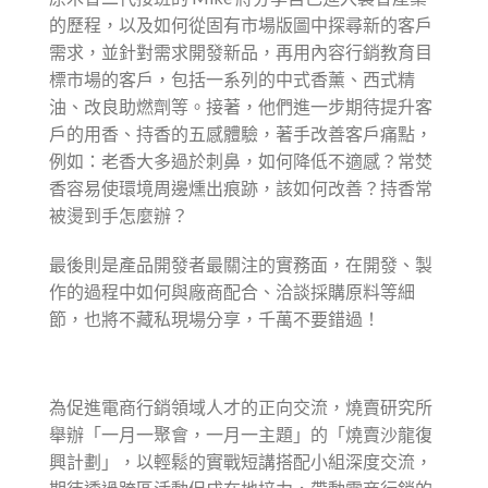
的歷程，以及如何從固有市場版圖中探尋新的客戶
需求，並針對需求開發新品，再用內容行銷教育目
標市場的客戶，包括一系列的中式香薰、西式精
油、改良助燃劑等。接著，他們進一步期待提升客
戶的用香、持香的五感體驗，著手改善客戶痛點，
例如：老香大多過於刺鼻，如何降低不適感？常焚
香容易使環境周邊燻出痕跡，該如何改善？持香常
被燙到手怎麼辦？
最後則是產品開發者最關注的實務面，在開發、製
作的過程中如何與廠商配合、洽談採購原料等細
節，也將不藏私現場分享，千萬不要錯過！
為促進電商行銷領域人才的正向交流，燒賣研究所
舉辦「一月一聚會，一月一主題」的「燒賣沙龍復
興計劃」，以輕鬆的實戰短講搭配小組深度交流，