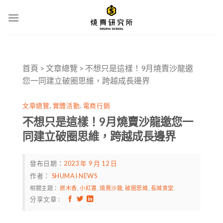
Skip
to
content
首頁
>
文章總覽
>
不想只是這樣！9月燒賣沙龍邀
您一同建立破圈思維，跨越成長邊界
文章總覽
,
實體活動
,
電商行銷
不想只是這樣！9月燒賣沙龍邀您一
同建立破圈思維，跨越成長邊界
發布日期：
2023 年 9 月 12 日
作者：
SHUMAI NEWS
相關主題：
原木香
,
小紅書
,
燒賣沙龍
,
破圈思維
,
長城食堂
.
分享文章 :