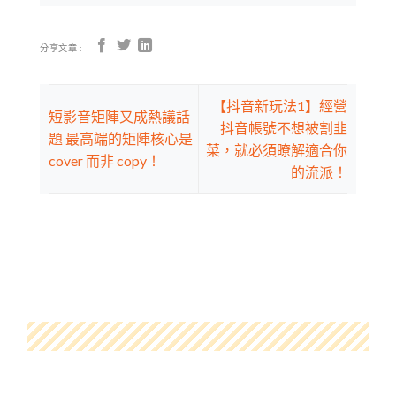
分享文章 :
【抖音新玩法1】經營
短影音矩陣又成熱議話
抖音帳號不想被割韭
題 最高端的矩陣核心是
菜，就必須瞭解適合你
cover 而非 copy！
的流派！