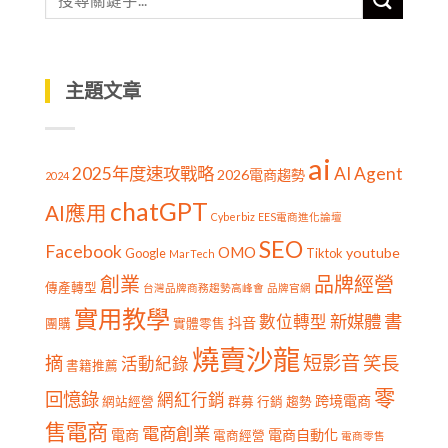
主題文章
ai
2025年度速攻戰略
AI Agent
2026電商趨勢
2024
chatGPT
AI應用
Cyberbiz
EES電商進化論壇
SEO
Facebook
OMO
youtube
Google
Tiktok
MarTech
創業
品牌經營
傳產轉型
台灣品牌商務趨勢高峰會
品牌官網
實用教學
書
新媒體
數位轉型
抖音
團購
實體零售
燒賣沙龍
短影音
摘
笑長
活動紀錄
書籍推薦
零
回憶錄
網紅行銷
跨境電商
網站經營
群募
行銷
趨勢
售電商
電商創業
電商
電商自動化
電商經營
電商零售