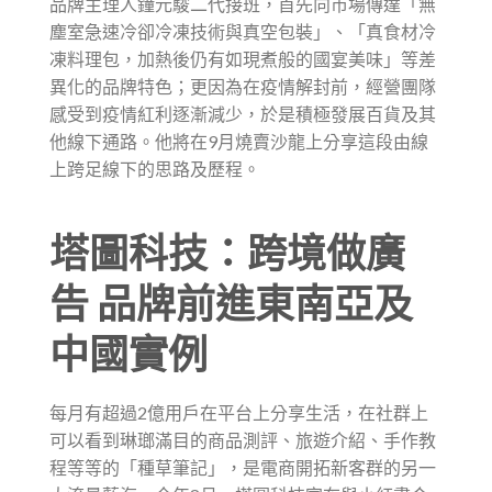
品牌主理人鐘元駿二代接班，首先向市場傳達「無
塵室急速冷卻冷凍技術與真空包裝」、「真食材冷
凍料理包，加熱後仍有如現煮般的國宴美味」等差
異化的品牌特色；更因為在疫情解封前，經營團隊
感受到疫情紅利逐漸減少，於是積極發展百貨及其
他線下通路。他將在9月燒賣沙龍上分享這段由線
上跨足線下的思路及歷程。
塔圖科技：跨境做廣
告 品牌前進東南亞及
中國實例
每月有超過2億用戶在平台上分享生活，在社群上
可以看到琳瑯滿目的商品測評、旅遊介紹、手作教
程等等的「種草筆記」，是電商開拓新客群的另一