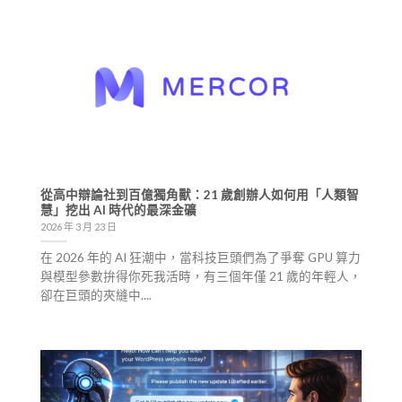
從高中辯論社到百億獨角獸：21 歲創辦人如何用「人類智
慧」挖出 AI 時代的最深金礦
2026 年 3 月 23 日
在 2026 年的 AI 狂潮中，當科技巨頭們為了爭奪 GPU 算力
與模型參數拚得你死我活時，有三個年僅 21 歲的年輕人，
卻在巨頭的夾縫中....