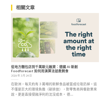
相關文章
從地方麵包店到千萬歐元融資：德國 AI 新創
Foodforecast 如何用演算法拯救剩食
2026 年 3 月 24 日
在歐洲，每天約有 3 萬噸的新鮮食品被當成垃圾扔掉。這
不僅是巨大的環境負擔（碳排放），對零售商與餐飲業來
說，更是直接侵蝕淨利的沈沒成本。 德....