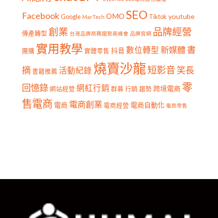
SEO
Facebook
OMO
youtube
Google
Tiktok
MarTech
創業
品牌經營
傳產轉型
台灣品牌商務趨勢高峰會
品牌官網
實用教學
書
新媒體
數位轉型
抖音
團購
實體零售
燒賣沙龍
短影音
摘
笑長
活動紀錄
書籍推薦
零
回憶錄
網紅行銷
跨境電商
網站經營
群募
行銷
趨勢
售電商
電商創業
電商
電商自動化
電商經營
電商零售