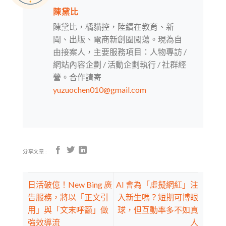
陳黛比
陳黛比，橘貓控，陸續在教育、新
聞、出版、電商新創圈闖蕩。現為自
由接案人，主要服務項目：人物專訪 /
網站內容企劃 / 活動企劃執行 / 社群經
營。合作請寄
yuzuochen010@gmail.com
分享文章 :
日活破億！New Bing 廣
AI 會為「虛擬網紅」注
告服務，將以「正文引
入新生嗎？短期可博眼
用」與「文末呼籲」做
球，但互動率多不如真
強效導流
人