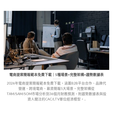
電商提案簡報範本免費下載｜5種場景×完整架構×趨勢數據表
2026年電商提案簡報範本免費下載，涵蓋B2B平台合作、品牌代
營運、跨境電商、募資簡報5大場景。完整架構從
TAM/SAM/SOM市場分析到36個月財務預測，附趨勢數據表與投
資人關注的CAC/LTV單位經濟模型。..