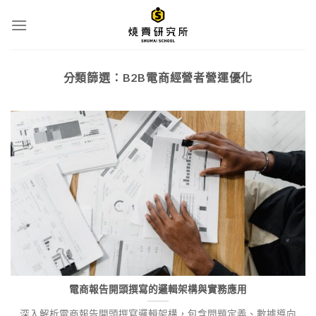
Skip
to
content
分類篩選：
B2B電商經營者營運優化
電商報告開頭撰寫的邏輯架構與實務應用
深入解析電商報告開頭撰寫邏輯架構，包含問題定義、數據導向