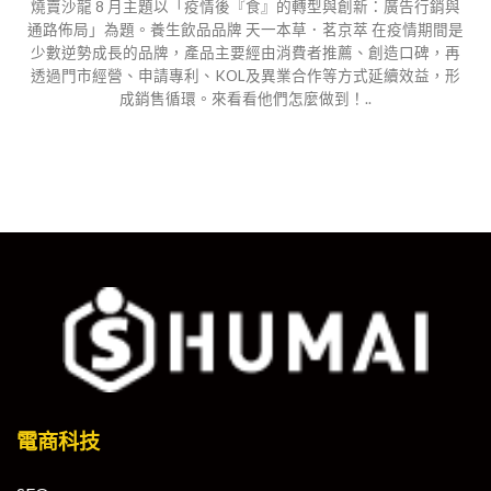
燒賣沙龍 8 月主題以「疫情後『食』的轉型與創新：廣告行銷與
通路佈局」為題。養生飲品品牌 天一本草．茗京萃 在疫情期間是
少數逆勢成長的品牌，產品主要經由消費者推薦、創造口碑，再
透過門市經營、申請專利、KOL及異業合作等方式延續效益，形
成銷售循環。來看看他們怎麼做到！..
電商科技