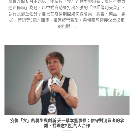
燒賣沙龍 8 月主題以「疫情後『食』的轉型與創新：廣告行銷與
通路佈局」為題。以中式自助餐打出名號的「鄧師傅功夫菜」，
執行長鄧至佑分享自己在疫情期間如何從會員、銷售、商品、數
據、行銷等5個方面逐一推進經營轉型，帶領團隊迎接企業擴張
的挑戰。..
疫後「食」的轉型與創新 天一草本董事長：信守對消費者的承
諾，找理念相近的人合作