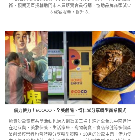
術，預期更直接輔助門市人員落實會員行銷，協助品牌商家減少
6 成客服量，提升 3..
借力使力！ECOCO、全美戲院、博仁堂分享轉型商業模式
燒賣沙龍電商共學活動也邁入倒數第三場！巡迴全台北中南進行
在地互動，美妝保養、生活家居、寵物萌寶、食品保健等多個產
業創業經營者均曾蒞臨分享轉型策略，10月的沙龍主題「借力使