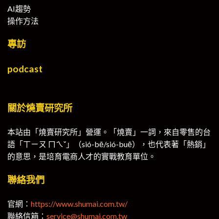
AI趨勢
操作方法
專訪
podcast
關於燒賣研究所
本站由「燒賣研究所」營運。「燒賣」一詞，來自零售的台
語「ㄒㄧㄡ ㄇㄟˇ」（sió-bē/sió-buē），也代表著「熱銷」
的意思，是培育電商人才的實戰教育單位。
聯絡我們
官網：
https://www.shumai.com.tw/
聯絡信箱：
service@shumai.com.tw