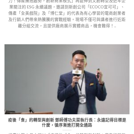
力！傳產擁抱趨勢，創新商業模式」再延伸到文創轉型及近年企
業關注的 ESG 永續議題，邀請到新創公司「ECOCO宜可可」、
傳產「全美戲院」及「博仁堂」的代表為有心學習的電商創業者
及行銷人們帶來熱騰騰的實戰經驗。現場不僅可與講者進行近距
離分組交流，且提供廠商展示實體商品，機會難得！..
疫後「食」的轉型與創新 鄧師傅功夫菜執行長：永遠記得目標是
什麼，循序漸進打開全通路