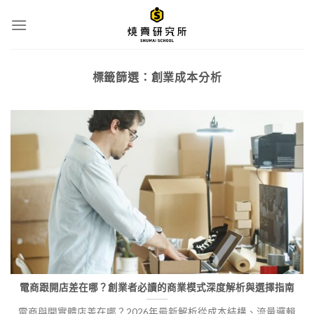
Skip
to
content
標籤篩選：
創業成本分析
電商跟開店差在哪？創業者必讀的商業模式深度解析與選擇指南
電商與開實體店差在哪？2026年最新解析從成本結構、流量邏輯