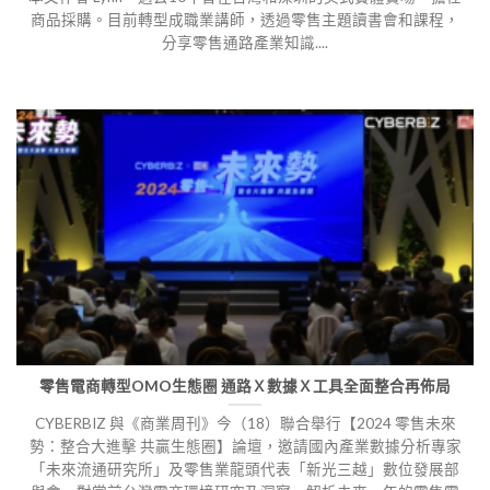
商品採購。目前轉型成職業講師，透過零售主題讀書會和課程，
分享零售通路產業知識....
零售電商轉型OMO生態圈 通路Ｘ數據Ｘ工具全面整合再佈局
CYBERBIZ 與《商業周刊》今（18）聯合舉行【2024 零售未來
勢：整合大進擊 共贏生態圈】論壇，邀請國內產業數據分析專家
「未來流通研究所」及零售業龍頭代表「新光三越」數位發展部