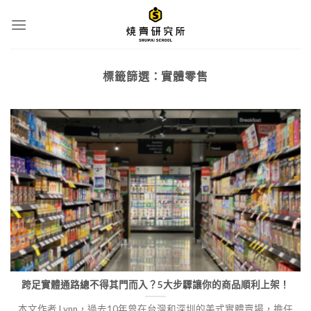
Skip
to
content
標籤篩選：
實體零售
跨足實體通路總不得其門而入？5大步驟讓你的商品順利上架！
本文作者 Lynn，過去10年曾在台灣和深圳的美式實體賣場，擔任