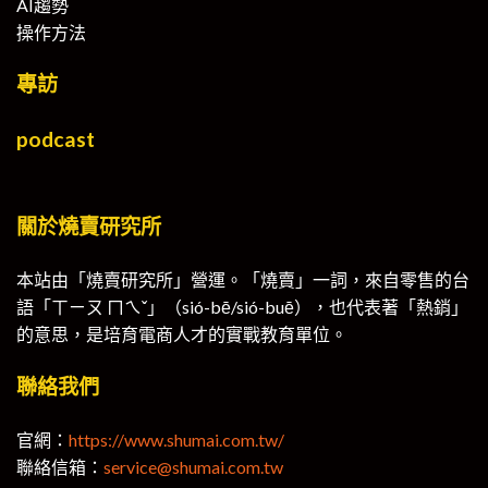
AI趨勢
操作方法
專訪
podcast
關於燒賣研究所
本站由「燒賣研究所」營運。「燒賣」一詞，來自零售的台
語「ㄒㄧㄡ ㄇㄟˇ」（sió-bē/sió-buē），也代表著「熱銷」
的意思，是培育電商人才的實戰教育單位。
聯絡我們
官網：
https://www.shumai.com.tw/
聯絡信箱：
service@shumai.com.tw