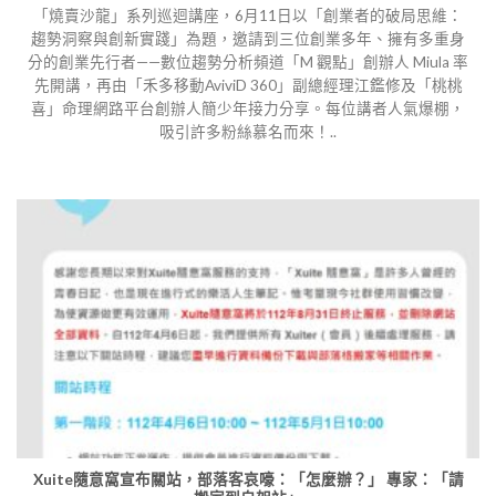
「燒賣沙龍」系列巡迴講座，6月11日以「創業者的破局思維：
趨勢洞察與創新實踐」為題，邀請到三位創業多年、擁有多重身
分的創業先行者——數位趨勢分析頻道「M 觀點」創辦人 Miula 率
先開講，再由「禾多移動AviviD 360」副總經理江鑑修及「桃桃
喜」命理網路平台創辦人簡少年接力分享。每位講者人氣爆棚，
吸引許多粉絲慕名而來！..
Xuite隨意窩宣布關站，部落客哀嚎：「怎麼辦？」 專家：「請