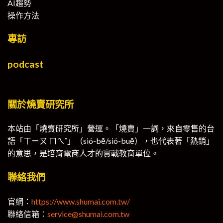
AI趨勢
操作方法
專訪
podcast
關於燒賣研究所
本站由「燒賣研究所」營運。「燒賣」一詞，來自零售的台
語「ㄒㄧㄡ ㄇㄟˇ」（sió-bē/sió-buē），也代表著「熱銷」
的意思，是培育電商人才的實戰教育單位。
聯絡我們
官網：
https://www.shumai.com.tw/
聯絡信箱：
service@shumai.com.tw