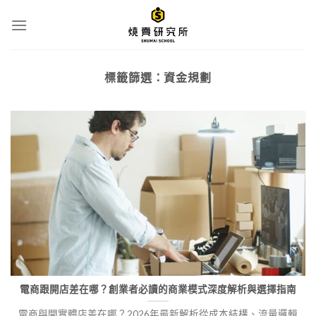
Skip
to
content
標籤篩選：
資金規劃
電商跟開店差在哪？創業者必讀的商業模式深度解析與選擇指南
電商與開實體店差在哪？2026年最新解析從成本結構、流量邏輯