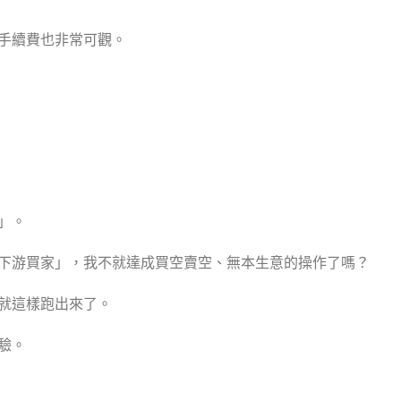
出的手續費也非常可觀。
」。
下游買家」，我不就達成買空賣空、無本生意的操作了嗎？
水就這樣跑出來了。
驗。