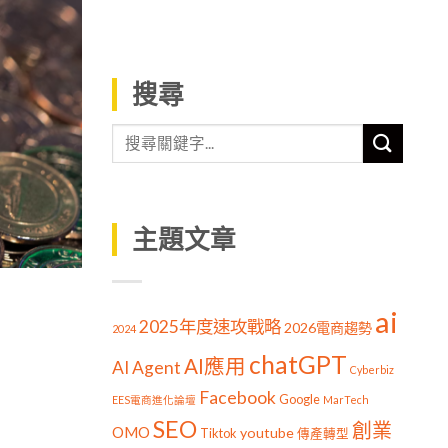
搜尋
主題文章
ai
2025年度速攻戰略
2026電商趨勢
2024
chatGPT
AI應用
AI Agent
Cyberbiz
Facebook
Google
EES電商進化論壇
MarTech
SEO
創業
OMO
youtube
Tiktok
傳產轉型