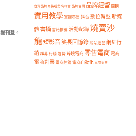
品牌經營
團購
台灣品牌商務趨勢高峰會
品牌官網
實用教學
新媒
數位轉型
抖音
實體零售
燒賣沙
書摘
體
活動紀錄
書籍推薦
授權刊登。
龍
短影音
笑長回憶錄
網紅行
網站經營
零售電商
銷
跨境電商
電商
群募
行銷
趨勢
電商創業
電商自動化
電商經營
電商零售