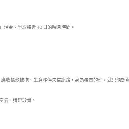
現金、爭取將近 40 日的喘息時間。
半過了、應收帳款被拖、生意夥伴失信跑路，身為老闆的你，就只能想
空氣，彌足珍貴。