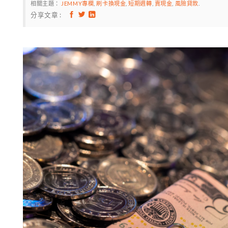
相關主題：
JEMMY專欄
,
刷卡換現金
,
短期週轉
,
賣現金
,
風險貸款
.
分享文章 :