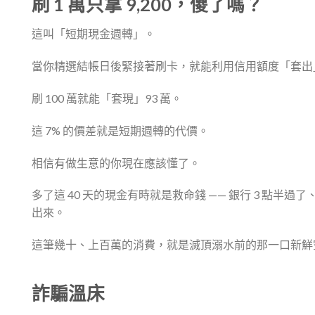
刷 1 萬只拿 9,200，傻了嗎？
這叫「短期現金週轉」。
當你精選結帳日後緊接著刷卡，就能利用信用額度「套出」
刷 100 萬就能「套現」93 萬。
這 7% 的價差就是短期週轉的代價。
相信有做生意的你現在應該懂了。
多了這 40 天的現金有時就是救命錢 —— 銀行 3 點
出來。
這筆幾十、上百萬的消費，就是滅頂溺水前的那一口新鮮
詐騙溫床