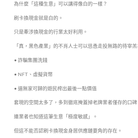
為什麼「這種生意」可以講得像白的一樣？
刷卡換現金就是白的。
只是牽涉換現金的行業太好利用。
「真，黑色產業」的不肖人士可以慫恿走投無路的待宰羔
• 詐騙集團洗錢
• NFT、虛擬貨幣
• 逼無家可歸的遊民榨出最後一點價值
套現的空間太多了，多到徹底掩蓋掉老牌業者僅存的口碑
連業者也知道這筆生意「極度敏感」。
但這不能否認刷卡換現金身居供應鏈要角的存在。