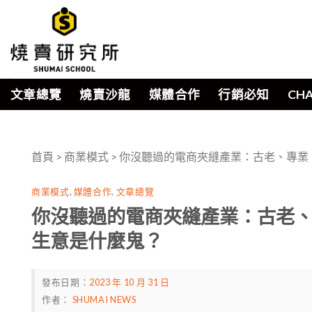
Skip
to
content
文章總覽
燒賣沙龍
媒體合作
行銷必知
CH
首頁
>
商業模式
>
你沒聽過的電商夾縫產業：古老、專業
商業模式
,
媒體合作
,
文章總覽
你沒聽過的電商夾縫產業：古老、
生意是什麼鬼？
發布日期：
2023 年 10 月 31 日
作者：
SHUMAI NEWS