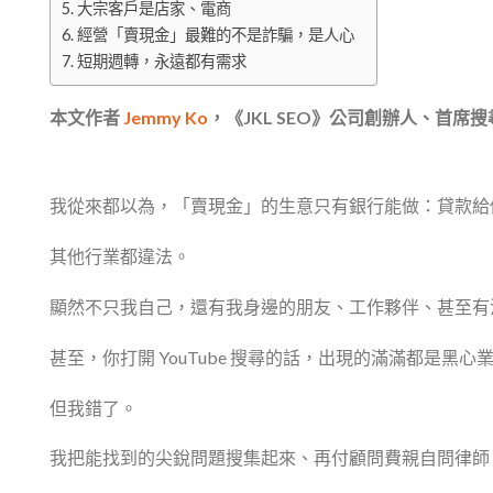
大宗客戶是店家、電商
經營「賣現金」最難的不是詐騙，是人心
短期週轉，永遠都有需求
本文作者
Jemmy Ko
，《JKL SEO》公司創辦人、首席
我從來都以為，「賣現金」的生意只有銀行能做：貸款給
其他行業都違法。
顯然不只我自己，還有我身邊的朋友、工作夥伴、甚至有
甚至，你打開 YouTube 搜尋的話，出現的滿滿都是黑
但我錯了。
我把能找到的尖銳問題搜集起來、再付顧問費親自問律師