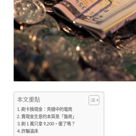
本文重點
刷卡換現金：夾縫中的電商
賣現金生意的本質是「盤商」
刷 1 萬只拿 9,200，傻了嗎？
詐騙溫床