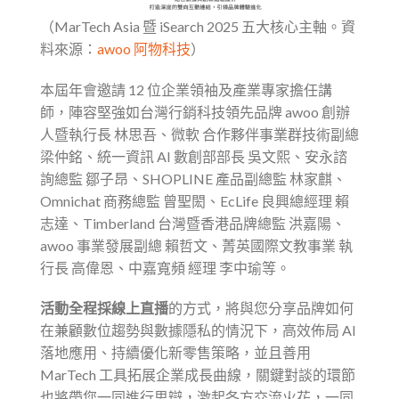
（MarTech Asia 暨 iSearch 2025 五大核心主軸。資
料來源：
awoo 阿物科技
）
本屆年會邀請 12 位企業領袖及產業專家擔任講
師，陣容堅強如台灣行銷科技領先品牌 awoo 創辦
人暨執行長 林思吾、微軟 合作夥伴事業群技術副總
梁仲銘、統一資訊 AI 數創部部長 吳文熙、安永諮
詢總監 鄒子昂、SHOPLINE 產品副總監 林家麒、
Omnichat 商務總監 曾聖閎、EcLife 良興總經理 賴
志達、Timberland 台灣暨香港品牌總監 洪嘉陽、
awoo 事業發展副總 賴哲文、菁英國際文教事業 執
行長 高偉恩、中嘉寬頻 經理 李中瑜等。
活動全程採線上直播
的方式，將與您分享品牌如何
在兼顧數位趨勢與數據隱私的情況下，高效佈局 AI
落地應用、持續優化新零售策略，並且善用
MarTech 工具拓展企業成長曲線，關鍵對談的環節
也將帶您一同進行思辯，激起各方交流火花，一同