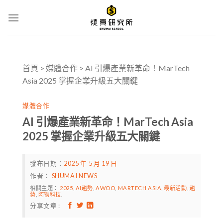
Skip
to
content
首頁
>
媒體合作
>
AI 引爆產業新革命！MarTech
Asia 2025 掌握企業升級五大關鍵
媒體合作
AI 引爆產業新革命！MarTech Asia
2025 掌握企業升級五大關鍵
發布日期：
2025 年 5 月 19 日
作者：
SHUMAI NEWS
相關主題：
2025
,
AI趨勢
,
AWOO
,
MARTECH ASIA
,
最新活動
,
趨
勢
,
阿物科技
.
分享文章 :