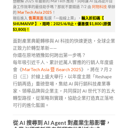
想瞭解 2025 年最新的 MarTech 應用，同時讓 AI 成為提升自
身工作效率的最佳助手嗎？那就不要錯過 7/2 由
阿物科技
舉辦
的
MarTech Asia 2025
！
現在進入
售票頁面
點選「一般線上票」，
輸入折扣碼【
SHUMAIVIP 】，限時：2025/6/8止，優惠價 $1,800 (原價
$3,800)！
面對產業典範轉移與 AI 科技的快速更迭，全球企業
正致力於轉型革新——
你還在原地猶豫如何跨出第一步嗎？
每年吸引近千人、累計近萬人響應的行銷人年度盛
會《
MarTech Asia 暨 iSearch 2025
》，將在 7 月 2
日（三）於線上盛大舉行，以年度主題「Reshape
行銷再造」重磅登場，集結 AI 與行銷科技產業專
家、領導品牌與企業主，共同探討 AI 世代下的五大
轉型路徑，從策略到實踐，協助企業打造真正落地
可行的進化藍圖。
從 AI 搜尋到 AI Agent 對產業生態影響，