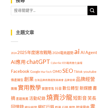
搜尋
主題文章
ai
2025年度速攻戰略
AI Agent
2026電商趨勢
2024
chatGPT
AI應用
Cyberbiz
EES電商進化論壇
SEO
Facebook
OMO
youtube
Google
Tiktok
MarTech
創業
品牌經營
傳產轉型
台灣品牌商務趨勢高峰會
品牌官網
實用教學
書
新媒體
數位轉型
抖音
團購
實體零售
燒賣沙龍
短影音
摘
笑長
活動紀錄
書籍推薦
零
回憶錄
網紅行銷
跨境電商
網站經營
群募
行銷
趨勢