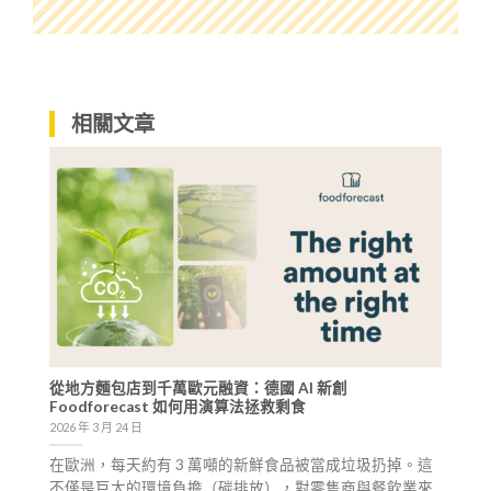
相關文章
從地方麵包店到千萬歐元融資：德國 AI 新創
Foodforecast 如何用演算法拯救剩食
2026 年 3 月 24 日
在歐洲，每天約有 3 萬噸的新鮮食品被當成垃圾扔掉。這
不僅是巨大的環境負擔（碳排放），對零售商與餐飲業來