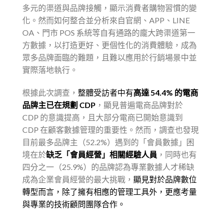
多元的渠道與品牌接觸，顯示消費者購物習慣的變
化。然而如何整合並分析來自官網、APP、LINE
OA、門市 POS 系統等自有通路的龐大跨渠道第一
方數據，以打造更好、更個性化的消費體驗，成為
眾多品牌面臨的難題，且難以應用於行銷場景中並
實際落地執行。
根據此次調查，
整體受訪者中有
高達 54.4% 的電商
品牌主已在規劃 CDP
，顯見普遍電商品牌對於
CDP 的意識提高，且大部分電商已開始意識到
CDP 在顧客數據管理的重要性。然而，調查也發現
目前最多品牌主（52.2%）遇到的「會員數據」困
境在於
缺乏「會員經營」相關經驗人員
，同時也有
四分之一（25.9%）的品牌認為專業數據人才稀缺
成為企業會員經營的最大挑戰，
顯見對於品牌數位
轉型而言，除了擁有相應的管理工具外，更應考量
與專業的技術顧問團隊合作。