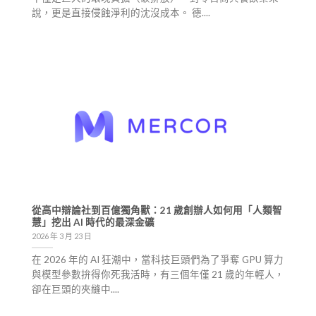
說，更是直接侵蝕淨利的沈沒成本。 德....
從高中辯論社到百億獨角獸：21 歲創辦人如何用「人類智
慧」挖出 AI 時代的最深金礦
2026 年 3 月 23 日
在 2026 年的 AI 狂潮中，當科技巨頭們為了爭奪 GPU 算力
與模型參數拚得你死我活時，有三個年僅 21 歲的年輕人，
卻在巨頭的夾縫中....