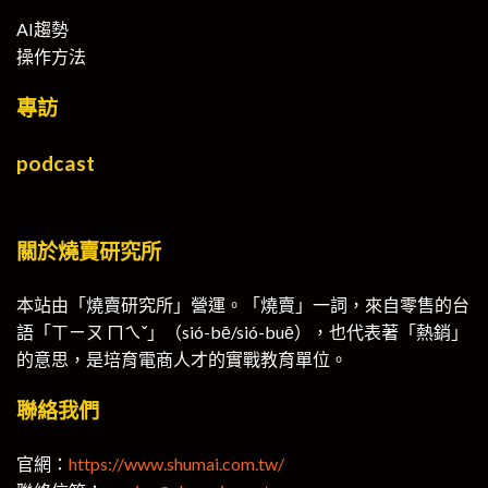
AI趨勢
操作方法
專訪
podcast
關於燒賣研究所
本站由「燒賣研究所」營運。「燒賣」一詞，來自零售的台
語「ㄒㄧㄡ ㄇㄟˇ」（sió-bē/sió-buē），也代表著「熱銷」
的意思，是培育電商人才的實戰教育單位。
聯絡我們
官網：
https://www.shumai.com.tw/