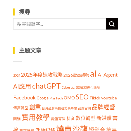
搜尋
主題文章
ai
2025年度速攻戰略
AI Agent
2026電商趨勢
2024
chatGPT
AI應用
Cyberbiz
EES電商進化論壇
SEO
Facebook
OMO
youtube
Google
Tiktok
MarTech
創業
品牌經營
傳產轉型
台灣品牌商務趨勢高峰會
品牌官網
實用教學
書
新媒體
數位轉型
抖音
團購
實體零售
燒賣沙龍
短影音
摘
笑長
活動紀錄
書籍推薦