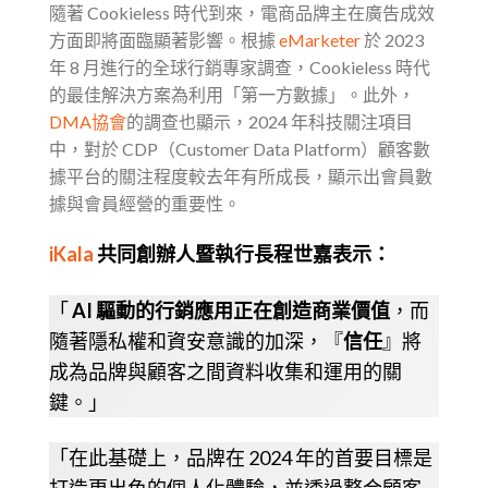
隨著 Cookieless 時代到來，電商品牌主在廣告成效
方面即將面臨顯著影響。根據
eMarketer
於 2023
年 8 月進行的全球行銷專家調查，Cookieless 時代
的最佳解決方案為利用「第一方數據」。此外，
DMA協會
的調查也顯示，2024 年科技關注項目
中，對於 CDP（Customer Data Platform）顧客數
據平台的關注程度較去年有所成長，顯示出會員數
據與會員經營的重要性。
iKala
共同創辦人暨執行長程世嘉表示：
「
AI 驅動的行銷應用正在創造商業價值
，而
隨著隱私權和資安意識的加深，『
信任
』將
成為品牌與顧客之間資料收集和運用的關
鍵。」
「在此基礎上，品牌在 2024 年的首要目標是