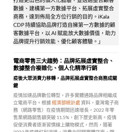
打造更出色的個人化體驗，並透過整合顧客
數據、建構第一方數據平台、拓展虛實整合
商務，達到佈局全方位行銷的目的。iKala
CDP 持續協助品牌打造⾃擁第⼀⽅數據的顧
客數據平台，以 AI 賦能放大數據價值，助力
品牌提升行銷效能、優化顧客體驗。」
電商零售三大趨勢：品牌拓展虛實整合、
數據整合複雜化、個人化精準行銷
疫後大眾消費力移轉，品牌拓展虛實整合商務成關
鍵
疫情加速品牌數位轉型，許多實體通路品牌相繼成
立電商平台。根據
經濟部統計處
資料，臺灣電子商
務（網路零售）在疫情期間迅速增長，2022 年零
售業網路銷售額突破 11.5%，創下歷史新高。疫情
促使消費者逐漸習慣線上購物模式，然而，隨著
2023 年疫情紅利消退，消費力回歸實體店面，顯