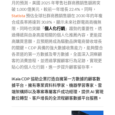
月的預測，美國 2025 年零售社群商務銷售額將突
破 1,000 億美元，較前一年增長 22.4%。同時，
Statista
預估全球社群商務銷售額在 2030 年的年複
合成長率將達到 30.8%，顯示未來社群電商商機無
限，同時也突顯「
個人化行銷
」趨勢的重要性，透
過傳遞與自身高度相關的個人化推薦內容，更能提
高購買意願，且預期將成為驅動品牌電商營收增長
的關鍵。CDP 具備的強大數據收集能力，能夠整合
各渠道的第一方數據及零方數據，全面深入洞察顧
客的消費旅程，並透過掌握顧客行為足跡，實現更
貼心的個人化行銷，進一步提升顧客留存率。
iKala CDP 協助企業打造⾃擁第⼀⽅數據的顧客數
據平台，擁有專業資料科學家、機器學習專家、雲
端架構師以及專案專屬客⼾成功經理，提供 AI 實現
數位轉型、客⼾增⻑的全流程顧客數據平台服務。