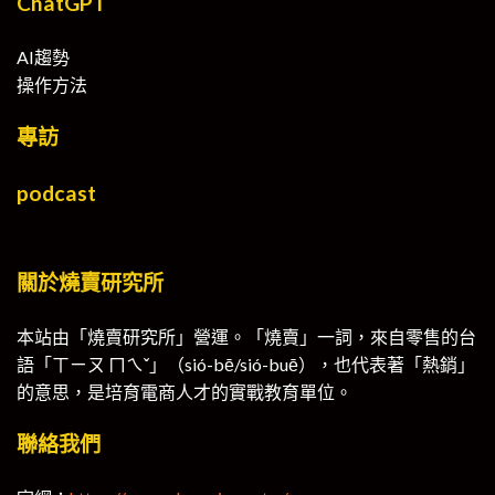
ChatGPT
AI趨勢
操作方法
專訪
podcast
關於燒賣研究所
本站由「燒賣研究所」營運。「燒賣」一詞，來自零售的台
語「ㄒㄧㄡ ㄇㄟˇ」（sió-bē/sió-buē），也代表著「熱銷」
的意思，是培育電商人才的實戰教育單位。
聯絡我們