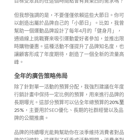
目標受眾真的在這個時間點會有買東西的需求嗎？
但我想強調的是，不要僅僅依賴這些大節日。你可
以創造出屬於品牌自己的「小節日」。比如，我曾
幫助一個運動品牌設計了每年4月的「健身月」，
通過線上挑戰賽來吸引運動愛好者參加，並推出限
時購物優惠。這種活動不僅提升了品牌知名度，也
讓顧客形成了年度期待，創造了一個全新的流量高
峰。
全年的廣告策略佈局
除了針對單一活動的預算分配，我強烈建議在年度
行銷計畫中保持一定比例的預算，用來進行品牌的
長期曝光。這部分預算可以佔全年總預算的
20%至
25%
，主要用於SEO優化、長期的社群經營以及品
牌的公關推廣。
品牌的持續曝光能夠幫助你在淡季維持消費者對品
牌的記憶點，這樣到了旺季或活動期間，消費者對