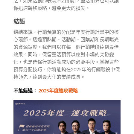
之，如果活動的表現不如預期，靈活預算也可以讓
你迅速轉移策略，避免更大的損失。
結語
總結來說，行銷預算的分配是年度行銷計畫中的核
心環節。透過預熱期、活動期、回購期和長期曝光
的資源調度，我們可以在每一個行銷階段達到最佳
效果。同時，保留靈活預算以應對市場的突發變
化，也是確保行銷活動成功的必要手段。掌握這些
預算分配技巧，你將能夠在2025年的行銷戰役中保
持領先，達到最大化的業績成長。
不能錯過：
2025年度速攻戰略