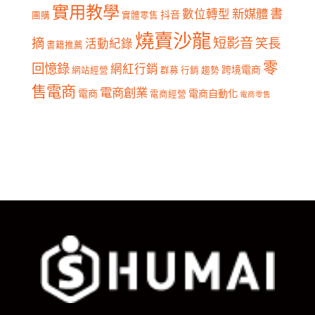
實用教學
書
新媒體
數位轉型
抖音
團購
實體零售
燒賣沙龍
短影音
摘
笑長
活動紀錄
書籍推薦
零
回憶錄
網紅行銷
跨境電商
網站經營
群募
行銷
趨勢
售電商
電商創業
電商
電商自動化
電商經營
電商零售