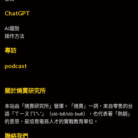
ChatGPT
AI趨勢
操作方法
專訪
podcast
關於燒賣研究所
本站由「燒賣研究所」營運。「燒賣」一詞，來自零售的台
語「ㄒㄧㄡ ㄇㄟˇ」（sió-bē/sió-buē），也代表著「熱銷」
的意思，是培育電商人才的實戰教育單位。
聯絡我們