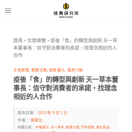
Skip
to
content
首頁
>
文章總覽
>
疫後「食」的轉型與創新 天一草
本董事長：信守對消費者的承諾，找理念相近的人
合作
文章總覽
,
實體活動
,
銷售優化
,
電商行銷
疫後「食」的轉型與創新 天一草本董
事長：信守對消費者的承諾，找理念
相近的人合作
發布日期：
2023 年 9 月 1 日
作者：
陳黛比
相關主題：
中醫漢方
,
天一草本
,
燒賣沙龍
,
門市經營
,
養生飲品
.