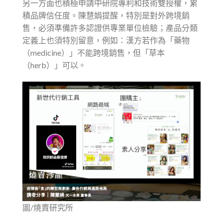
另一方面也積極申請中研院專利和技術雙授權，累
積品牌信任度。陳慧娟提醒，特別是對外跨境銷
售，必須準備許多認證供專業單位檢驗；產品分類
定義上也須特別留意，例如：漢方若作為「藥物
（medicine）」不能跨境銷售，但「草本
（herb）」可以。
圖/燒賣研究所