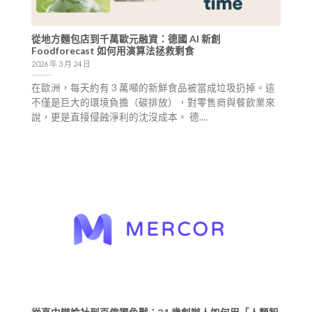
從地方麵包店到千萬歐元融資：德國 AI 新創
Foodforecast 如何用演算法拯救剩食
2026 年 3 月 24 日
在歐洲，每天約有 3 萬噸的新鮮食品被當成垃圾扔掉。這
不僅是巨大的環境負擔（碳排放），對零售商與餐飲業來
說，更是直接侵蝕淨利的沈沒成本。 德....