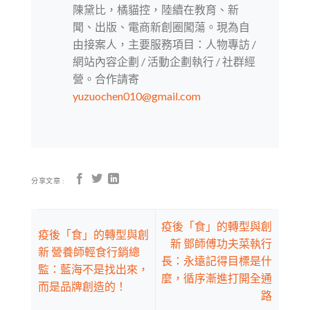
陳黛比，橘貓控，陸續在教育、新
聞、出版、電商新創圈闖蕩。現為自
由接案人，主要服務項目：人物專訪 /
網站內容企劃 / 活動企劃執行 / 社群經
營。合作請寄
yuzuochen010@gmail.com
分享文章 :
疫後「食」的轉型與創
疫後「食」的轉型與創
新 鄧師傅功夫菜執行
新 營養師輕食行銷總
長：永遠記得目標是什
監：藍海不是找出來，
麼，循序漸進打開全通
而是品牌創造的！
路