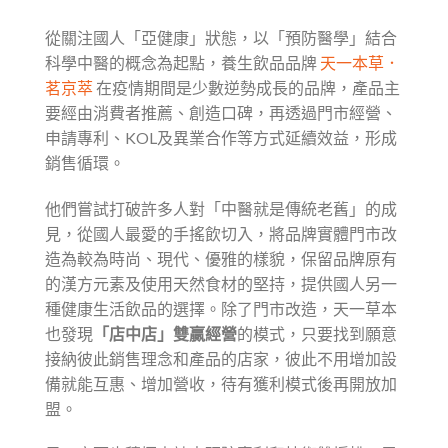
從關注國人「亞健康」狀態，以「預防醫學」結合
科學中醫的概念為起點，養生飲品品牌
天一本草．
茗京萃
在疫情期間是少數逆勢成長的品牌，產品主
要經由消費者推薦、創造口碑，再透過門市經營、
申請專利、KOL及異業合作等方式延續效益，形成
銷售循環。
他們嘗試打破許多人對「中醫就是傳統老舊」的成
見，從國人最愛的手搖飲切入，將品牌實體門市改
造為較為時尚、現代、優雅的樣貌，保留品牌原有
的漢方元素及使用天然食材的堅持，提供國人另一
種健康生活飲品的選擇。除了門市改造，天一草本
也發現
「店中店」雙贏經營
的模式，只要找到願意
接納彼此銷售理念和產品的店家，彼此不用增加設
備就能互惠、增加營收，待有獲利模式後再開放加
盟。