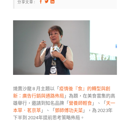
分享文章 :
燒賣沙龍 8 月主題以「
疫情後『食』的轉型與創
新：廣告行銷與通路佈局
」為題，在美食雲集的高
雄舉行，邀請到知名品牌「
營養師輕食
」、「
天一
本草．茗京萃
」、「
鄧師傅功夫菜
」，為 2023年
下半到 2024年提前思考策略佈局。