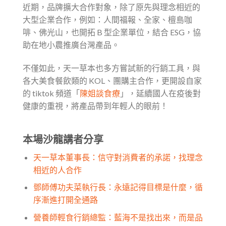
近期，品牌擴大合作對象，除了原先與理念相近的
大型企業合作，例如：人間福報、全家、檀島咖
啡、佛光山，也開拓 B 型企業單位，結合 ESG，協
助在地小農推廣台灣產品。
不僅如此，天一草本也多方嘗試新的行銷工具，與
各大美食餐飲類的 KOL、團購主合作，更開設自家
的 tiktok 頻道「
陳姐談食療
」，延續國人在疫後對
健康的重視，將產品帶到年輕人的眼前！
本場沙龍講者分享
天一草本董事長：信守對消費者的承諾，找理念
相近的人合作
鄧師傅功夫菜執行長：永遠記得目標是什麼，循
序漸進打開全通路
營養師輕食行銷總監：藍海不是找出來，而是品