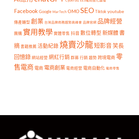
Cyberbiz
EES電商進化論壇
SEO
Facebook
OMO
youtube
Google
Tiktok
MarTech
創業
品牌經營
傳產轉型
台灣品牌商務趨勢高峰會
品牌官網
實用教學
書
新媒體
數位轉型
抖音
團購
實體零售
燒賣沙龍
短影音
摘
笑長
活動紀錄
書籍推薦
零
回憶錄
網紅行銷
跨境電商
網站經營
群募
行銷
趨勢
售電商
電商創業
電商
電商自動化
電商經營
電商零售