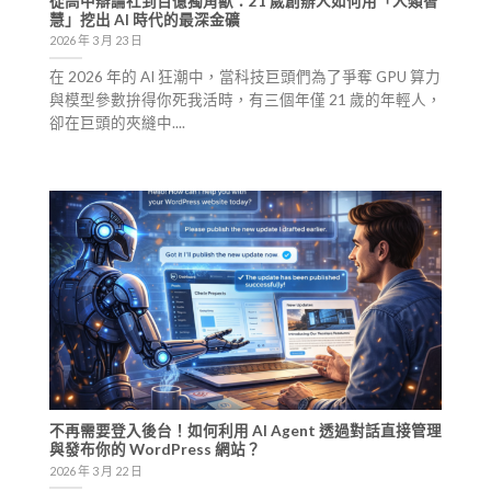
從高中辯論社到百億獨角獸：21 歲創辦人如何用「人類智
慧」挖出 AI 時代的最深金礦
2026 年 3 月 23 日
在 2026 年的 AI 狂潮中，當科技巨頭們為了爭奪 GPU 算力
與模型參數拚得你死我活時，有三個年僅 21 歲的年輕人，
卻在巨頭的夾縫中....
不再需要登入後台！如何利用 AI Agent 透過對話直接管理
與發布你的 WordPress 網站？
2026 年 3 月 22 日