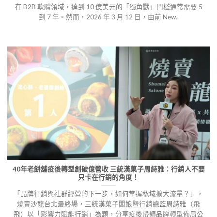
在 B2B 軟體領域，達到 10 億美元的「獨角獸」門檻通常需要 5
到 7 年。然而，2026 年 3 月 12 日，由前 New..
40年老餅舖疫後轉型創破億營收 三統漢菓子周詩雅：行銷人不要
只卡在行銷的角度！
「品牌行銷與社群經營的下一步，如何掌握私域擴大流量？」，
燒賣沙龍台北最終場，三統漢菓子闆娘暨行銷總監周詩雅（飛
飛）以「影響力賦能行銷」為題，分享疫後帶領品牌轉型佈局公