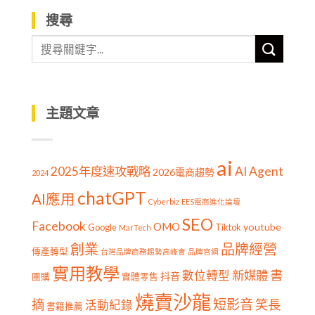
搜尋
主題文章
ai
2025年度速攻戰略
AI Agent
2026電商趨勢
2024
chatGPT
AI應用
Cyberbiz
EES電商進化論壇
SEO
Facebook
OMO
youtube
Google
Tiktok
MarTech
創業
品牌經營
傳產轉型
台灣品牌商務趨勢高峰會
品牌官網
實用教學
書
新媒體
數位轉型
抖音
團購
實體零售
燒賣沙龍
短影音
摘
笑長
活動紀錄
書籍推薦