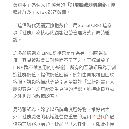
娘飛姐」為個人 IP 經營的
「飛飛腦波弱俱樂部」
團
購社群及 TikTok 影音頻道。
「這個時代更需要擁抱數位，用 Social CRM 這樣
以『社群』為核心的顧客經營管理方式」周詩雅
說。
許多品牌創立 LINE 群後只是作為另一個廣告渠
道，容易被新會員封鎖而不了了之。三統漢菓子
LINE 群不做無用的小遊戲，所有的互動都是為了創
造社群價值、提供價值回補，例如由闆娘親自回應
客服，讓顧客備感尊榮；甚至設計「黑粉計畫」大
膽與客戶討論可能發生負評的情況，維持優良互動
之外也反向教育顧客。
周詩雅認為，除了以品牌角度選好物、推好貨之
外，社群感強的私域經營更重要的是用
Z 世代
的數
位語言與客戶溝通，使品牌「人性化」。如此不僅