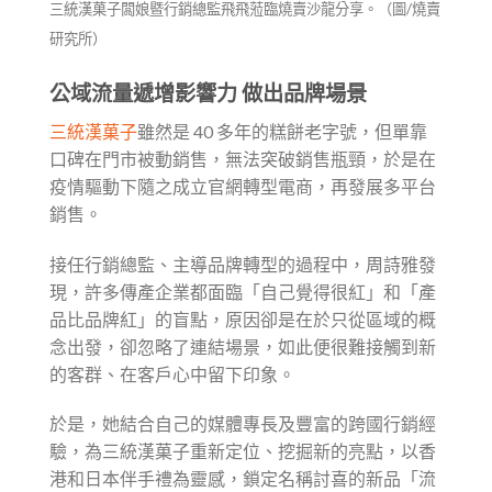
三統漢菓子闆娘暨行銷總監飛飛蒞臨燒賣沙龍分享。（圖/燒賣
研究所）
公域流量遞增影響力 做出品牌場景
三統漢菓子
雖然是 40 多年的糕餅老字號，但單靠
口碑在門市被動銷售，無法突破銷售瓶頸，於是在
疫情驅動下隨之成立官網轉型電商，再發展多平台
銷售。
接任行銷總監、主導品牌轉型的過程中，周詩雅發
現，許多傳產企業都面臨「自己覺得很紅」和「產
品比品牌紅」的盲點，原因卻是在於只從區域的概
念出發，卻忽略了連結場景，如此便很難接觸到新
的客群、在客戶心中留下印象。
於是，她結合自己的媒體專長及豐富的跨國行銷經
驗，為三統漢菓子重新定位、挖掘新的亮點，以香
港和日本伴手禮為靈感，鎖定名稱討喜的新品「流