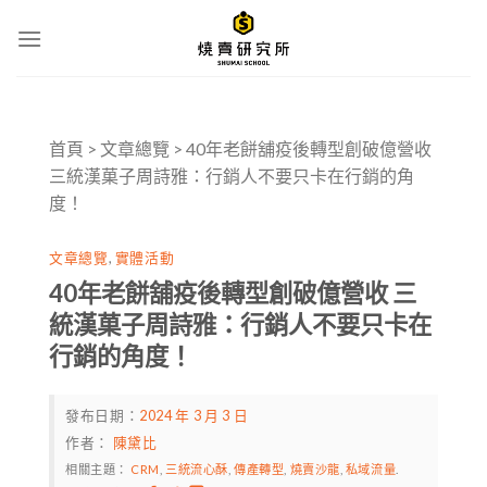
Skip
to
content
首頁
>
文章總覽
>
40年老餅舖疫後轉型創破億營收
三統漢菓子周詩雅：行銷人不要只卡在行銷的角
度！
文章總覽
,
實體活動
40年老餅舖疫後轉型創破億營收 三
統漢菓子周詩雅：行銷人不要只卡在
行銷的角度！
發布日期：
2024 年 3 月 3 日
作者：
陳黛比
相關主題：
CRM
,
三統流心酥
,
傳產轉型
,
燒賣沙龍
,
私域流量
.