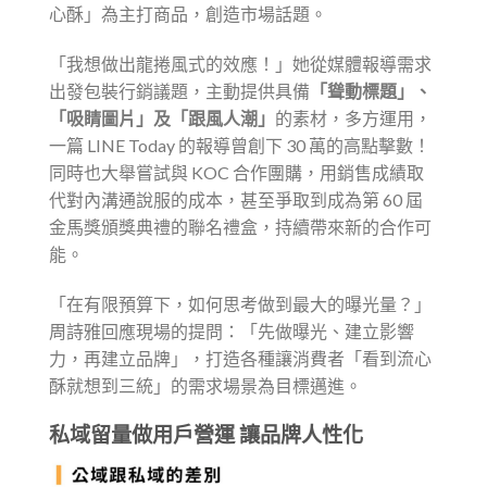
心酥」為主打商品，創造市場話題。
「我想做出龍捲風式的效應！」她從媒體報導需求
出發包裝行銷議題，主動提供具備
「聳動標題」、
「吸睛圖片」及「跟風人潮」
的素材，多方運用，
一篇 LINE Today 的報導曾創下 30 萬的高點擊數！
同時也大舉嘗試與 KOC 合作團購，用銷售成績取
代對內溝通說服的成本，甚至爭取到成為第 60 屆
金馬獎頒獎典禮的聯名禮盒，持續帶來新的合作可
能。
「在有限預算下，如何思考做到最大的曝光量？」
周詩雅回應現場的提問：「先做曝光、建立影響
力，再建立品牌」，打造各種讓消費者「看到流心
酥就想到三統」的需求場景為目標邁進。
私域留量做用戶營運 讓品牌人性化