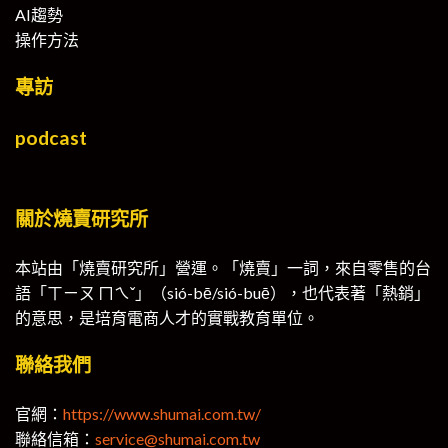
AI趨勢
操作方法
專訪
podcast
關於燒賣研究所
本站由「燒賣研究所」營運。「燒賣」一詞，來自零售的台
語「ㄒㄧㄡ ㄇㄟˇ」（sió-bē/sió-buē），也代表著「熱銷」
的意思，是培育電商人才的實戰教育單位。
聯絡我們
官網：
https://www.shumai.com.tw/
聯絡信箱：
service@shumai.com.tw