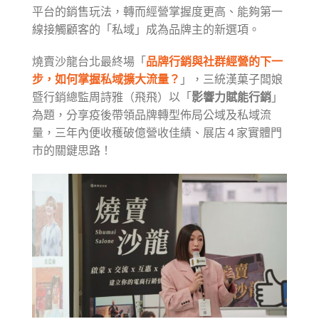
平台的銷售玩法，轉而經營掌握度更高、能夠第一
線接觸顧客的「私域」成為品牌主的新選項。
燒賣沙龍台北最終場「
品牌行銷與社群經營的下一
步，如何掌握私域擴大流量？
」，三統漢菓子闆娘
暨行銷總監周詩雅（飛飛）以「
影響力賦能行銷
」
為題，分享疫後帶領品牌轉型佈局公域及私域流
量，三年內便收穫破億營收佳績、展店 4 家實體門
市的關鍵思路！