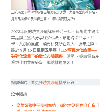
三統漢菓子積極爭取食品類獎項及認證、與國際型典禮聯名，
提升品牌價值及溢價空間。（圖/燒賣研究所）
2023年度的燒賣沙龍講座歷時一年，每場均由跨產
業品牌主無私分享經營心法，帶動跨區共享、共
學、共創的風氣！燒賣研究所在邁入 5 週年之際，
將於
3 月 15 日星期五舉辦「
EES電商進化論壇——
破碎化流量下的數位市場觀察
」
活動 ，邀請電商產
業夥伴們共襄盛舉，繼續精進學習！
點擊連結，看更多
燒賣沙龍
精華紀錄。
延伸閱讀：
豪華露營連平民都瘋搶！蟬說生活用內容自造旺