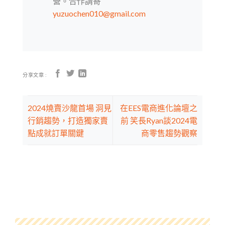
營。合作請寄
yuzuochen010@gmail.com
分享文章 :
2024燒賣沙龍首場 洞見
在EES電商進化論壇之
行銷趨勢，打造獨家賣
前 笑長Ryan談2024電
點成就訂單關鍵
商零售趨勢觀察