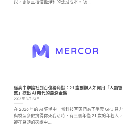
說，更是直接侵蝕淨利的沈沒成本。 德....
從高中辯論社到百億獨角獸：21 歲創辦人如何用「人類智
慧」挖出 AI 時代的最深金礦
2026 年 3 月 23 日
在 2026 年的 AI 狂潮中，當科技巨頭們為了爭奪 GPU 算力
與模型參數拚得你死我活時，有三個年僅 21 歲的年輕人，
卻在巨頭的夾縫中....