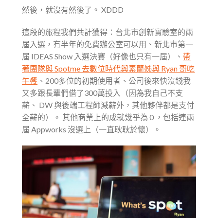
然後，就沒有然後了。 XDDD
這段的旅程我們共計獲得：台北市創新實驗室的兩
屆入選，有半年的免費辦公室可以用、新北市第一
屆 IDEAS Show 入選決賽（好像也只有一屆）、
帶
著團隊與 Spotme 去數位時代與素蘭姊與 Ryan 哥吃
午餐
、200多位的初期使用者、公司後來快沒錢我
又多跟長輩們借了300萬投入（因為我自己不支
薪、 DW 與後端工程師減薪外，其他夥伴都是支付
全薪的）。 其他商業上的成就幾乎為 0 ，包括連兩
屆 Appworks 沒選上（一直耿耿於懷）。