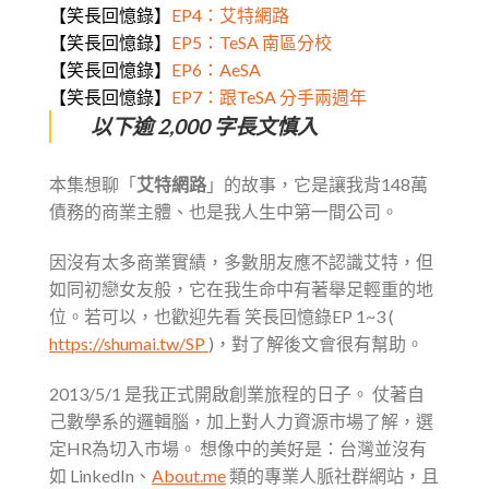
【笑長回憶錄】
EP4：艾特網路
【笑長回憶錄】
EP5：TeSA 南區分校
【笑長回憶錄】
EP6：AeSA
【笑長回憶錄】
EP7：跟TeSA 分手兩週年
以下逾 2,000 字長文慎入
本集想聊「
艾特網路
」的故事，它是讓我背148萬
債務的商業主體、也是我人生中第一間公司。
因沒有太多商業實績，多數朋友應不認識艾特，但
如同初戀女友般，它在我生命中有著舉足輕重的地
位。若可以，也歡迎先看 笑長回憶錄EP 1~3 (
https://shumai.tw/SP
)，對了解後文會很有幫助。
2013/5/1 是我正式開啟創業旅程的日子。 仗著自
己數學系的邏輯腦，加上對人力資源市場了解，選
定HR為切入市場。 想像中的美好是：台灣並沒有
如 LinkedIn、
About.me
類的專業人脈社群網站，且