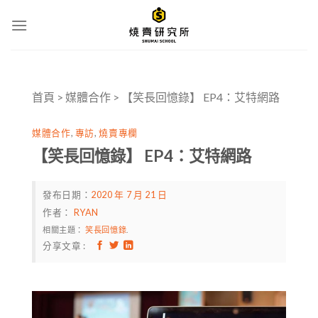
Skip
to
content
首頁
>
媒體合作
>
【笑長回憶錄】 EP4：艾特網路
媒體合作
,
專訪
,
燒賣專欄
【笑長回憶錄】 EP4：艾特網路
發布日期：
2020 年 7 月 21 日
作者：
RYAN
相關主題：
笑長回憶錄
.
分享文章 :