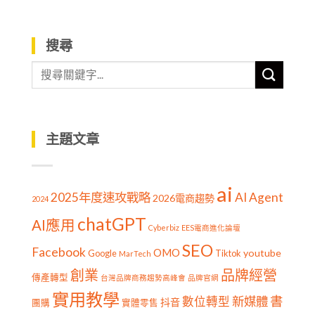
搜尋
主題文章
ai
2025年度速攻戰略
AI Agent
2026電商趨勢
2024
chatGPT
AI應用
Cyberbiz
EES電商進化論壇
SEO
Facebook
OMO
youtube
Google
Tiktok
MarTech
創業
品牌經營
傳產轉型
台灣品牌商務趨勢高峰會
品牌官網
實用教學
書
新媒體
數位轉型
抖音
團購
實體零售