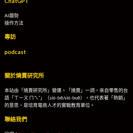
ChatGPT
AI趨勢
操作方法
專訪
podcast
關於燒賣研究所
本站由「燒賣研究所」營運。「燒賣」一詞，來自零售的台
語「ㄒㄧㄡ ㄇㄟˇ」（sió-bē/sió-buē），也代表著「熱銷」
的意思，是培育電商人才的實戰教育單位。
聯絡我們