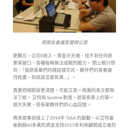
把朋友會議室當辦公室
更難忘，公司0收入、資金天天燒、找不到任何商
業突破口，各種每晚無法成眠的壓力。 閉上眼只想
到：｢我把長輩們的錢這樣花完，夥伴們的青春歲
月耗盡，到底該怎麼負責…」。
真要把細節說更清楚，可能又是一兩萬的長文都無
法了結。 艾特與 Spotme 對我，就是商業上的第一
個大失敗、但長輩夥伴們的心血回憶。
再來故事就接上了2014年 TeSA 的啟動、以艾特最
後剩餘60多萬的資金支持2015年利來顧問成立後的