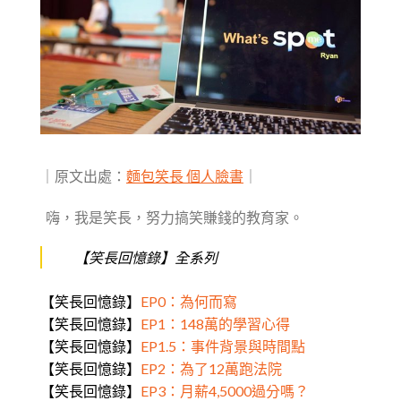
｜原文出處：
麵包笑長 個人臉書
｜
嗨，我是笑長，努力搞笑賺錢的教育家。
【笑長回憶錄】全系列
【笑長回憶錄】
EP0：為何而寫
【笑長回憶錄】
EP1：148萬的學習心得
【笑長回憶錄】
EP1.5：事件背景與時間點
【笑長回憶錄】
EP2：為了12萬跑法院
【笑長回憶錄】
EP3：月薪4,5000過分嗎？