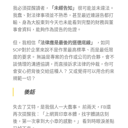
我必須提醒讀者，
「未經告知」
很可能並未違法。
我蠢、對法律事項並不熟悉，甚至最近連誣告都打
輸、身為大股東到今天也未能看到完整的財務與董
事會資料，能夠作為提告的佐證。
但，我相信
「法律應是最後的道德底線」
，如同
SOP對於企業來說不是作業最高標準、而是最低限
度的要求。 無論是專案的合作或公司的合夥，會不
談情理的溝通協調，而直接訴求法律的仲裁，你可
會安心把背後交給這種人？ 又或覺得可以用合約來
規範一切？
後話
失去了艾特，是我個人一大蠢事。 前兩天，FB還
再次提醒我：「上網買印章本體，找字體請店刻
後，第一次拿到大小章的感動。」 看到時眼淚差點