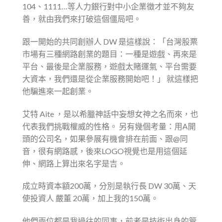
104、1111…等人力銀行對中小企業徵才並不夠友
善，就由我們來打破這個僵局吧。
跟一開始的共同創辦人 DW 是這樣說：「台灣股票
市場有三種網路創業的題目：一種是遊戲、再來是
平台、最後是企業服務，遊戲太賭運氣、平台需要
大資本，我們還是從企業服務開始吧！」 就這樣把
他騙進來一起創業。
艾特 Aite ，是以希臘神話中妄想女神之名而來，也
代表我們挑戰權威的性格。 另有幾個考量：用A開
頭的公司名，如果參展有機會排在前面、跟@同
音，很有網路感，後來LOGO視覺也是用這個延
伸、網路上算出來名字是吉。
成立時資本額200萬，分別是執行長 DW 30萬、天
使投資人 嚴董 20萬，加上我的150萬。
他們兩位都是我過往的同事，前者是技術出身的管