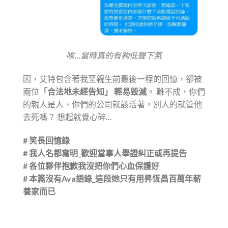
唉…當時真的有夠低聲下氣
因，艾特包含著我至親生前最後一程的回憶，卻被
兩位
「合法地未經告知」 輕易毀滅
。 難不成，你們
的親人是人、你們的公司就該活著，別人的就管他
去死嗎？ 想起就覺心碎…
# 笑長回憶錄
# 我人名都寫明_歡迎當事人舉證糾正或再提告
# 各位夥伴抱歉我沒把你們心血保護好
# 本篇沒有Ava語錄_這段她只有用昇恆昌百萬年薪
養家而已