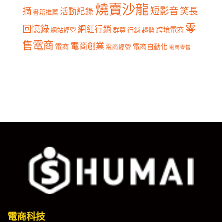
燒賣沙龍
短影音
摘
笑長
活動紀錄
書籍推薦
零
回憶錄
網紅行銷
跨境電商
網站經營
群募
行銷
趨勢
售電商
電商創業
電商
電商自動化
電商經營
電商零售
電商科技