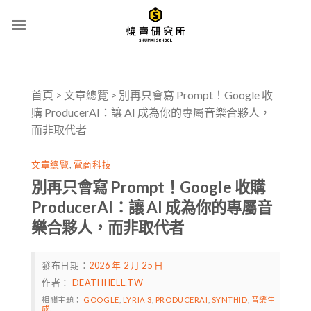
Skip
to
content
首頁
>
文章總覽
>
別再只會寫 Prompt！Google 收
購 ProducerAI：讓 AI 成為你的專屬音樂合夥人，
而非取代者
文章總覽
,
電商科技
別再只會寫 Prompt！Google 收購
ProducerAI：讓 AI 成為你的專屬音
樂合夥人，而非取代者
發布日期：
2026 年 2 月 25 日
作者：
DEATHHELL.TW
相關主題：
GOOGLE
,
LYRIA 3
,
PRODUCERAI
,
SYNTHID
,
音樂生
成
.