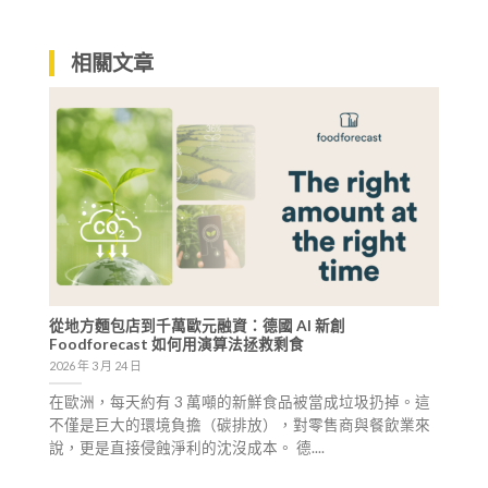
相關文章
從地方麵包店到千萬歐元融資：德國 AI 新創
Foodforecast 如何用演算法拯救剩食
2026 年 3 月 24 日
在歐洲，每天約有 3 萬噸的新鮮食品被當成垃圾扔掉。這
不僅是巨大的環境負擔（碳排放），對零售商與餐飲業來
說，更是直接侵蝕淨利的沈沒成本。 德....