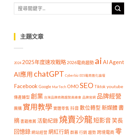
主題文章
ai
2025年度速攻戰略
AI Agent
2026電商趨勢
2024
chatGPT
AI應用
Cyberbiz
EES電商進化論壇
SEO
Facebook
OMO
youtube
Google
Tiktok
MarTech
創業
品牌經營
傳產轉型
台灣品牌商務趨勢高峰會
品牌官網
實用教學
書
新媒體
數位轉型
抖音
團購
實體零售
燒賣沙龍
短影音
摘
笑長
活動紀錄
書籍推薦
零
回憶錄
網紅行銷
跨境電商
網站經營
群募
行銷
趨勢