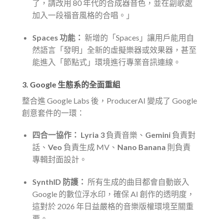
了，請改用 80 年代的合成器音色，並在副歌處
加入一段福音風格的合唱。」
Spaces 功能：
新增的「Spaces」讓用戶能用自
然語言「發明」全新的虛擬樂器或效果器，甚至
能進入「節點式」環境進行專業音訊連線。
3. Google 生態系的全面重組
整合進 Google Labs 後，ProducerAI 變成了 Google
創意套件的一環：
四合一協作：
Lyria 3
負責音樂、
Gemini
負責對
話、
Veo
負責生成 MV、
Nano Banana
則負責
專輯封面設計。
SynthID 防護：
所有生成的曲目都會自動嵌入
Google 的數位浮水印，確保 AI 創作的透明度，
這對於 2026 年日益嚴格的音樂版權環境至關重
要。