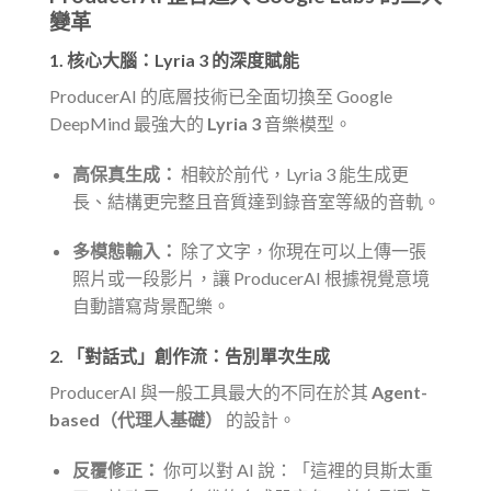
變革
1. 核心大腦：Lyria 3 的深度賦能
ProducerAI 的底層技術已全面切換至 Google
DeepMind 最強大的
Lyria 3
音樂模型。
高保真生成：
相較於前代，Lyria 3 能生成更
長、結構更完整且音質達到錄音室等級的音軌。
多模態輸入：
除了文字，你現在可以上傳一張
照片或一段影片，讓 ProducerAI 根據視覺意境
自動譜寫背景配樂。
2. 「對話式」創作流：告別單次生成
ProducerAI 與一般工具最大的不同在於其
Agent-
based（代理人基礎）
的設計。
反覆修正：
你可以對 AI 說：「這裡的貝斯太重