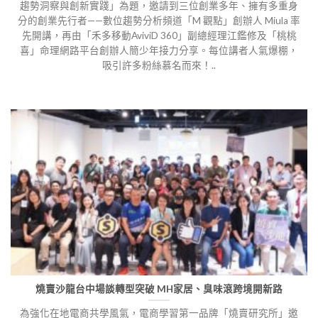
趨勢洞察與創新實踐」為題，邀請到三位創業多年、擁有多重身
分的創業先行者——數位趨勢分析頻道「M 觀點」創辦人 Miula 率
先開講，再由「禾多移動AviviD 360」副總經理江鑑修及「桃桃
喜」命理網路平台創辦人簡少年接力分享。每位講者人氣爆棚，
吸引許多粉絲慕名而來！..
燒賣沙龍台中場談轉型突破 MH家居、臭味滾跨境開新路
為強化在地電商共學風氣，電商學習第一品牌「燒賣研究所」邀