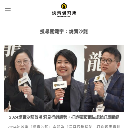
Skip
to
content
搜尋關鍵字：
燒賣沙龍
2024燒賣沙龍首場 洞見行銷趨勢，打造獨家賣點成就訂單關鍵
2024年首場「燒賣沙龍」定題為「洞見行銷趨勢：打造獨家賣點