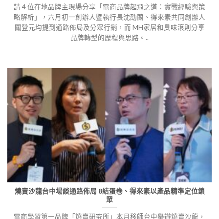
請 4 位在地品牌主現場分享「電商品牌起飛之道：實戰經驗與策
略解析」，六月初一創辦人暨執行長沈劭蘭、得來素共同創辦人
關登元均提到通路佈局及分眾行銷，而 MH家居和臭味滾則分享
品牌轉型的歷程與思路。..
燒賣沙龍台中場談通路佈局 8結蛋卷、得來素以產品精準定位鎖
眾
電商學習第一品牌「燒賣研究所」本月移師台中舉辦燒賣沙龍，