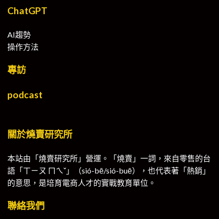
ChatGPT
AI趨勢
操作方法
專訪
podcast
關於燒賣研究所
本站由「燒賣研究所」營運。「燒賣」一詞，來自零售的台
語「ㄒㄧㄡ ㄇㄟˇ」（sió-bē/sió-buē），也代表著「熱銷」
的意思，是培育電商人才的實戰教育單位。
聯絡我們