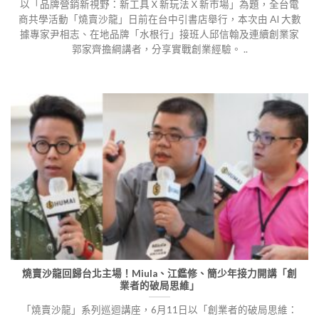
以「品牌營銷新視野：新工具Ｘ新玩法Ｘ新市場」為題，全台電
商共學活動「燒賣沙龍」日前在台中引書店舉行，本次由 AI 大數
據專家尹相志、在地品牌「水根行」接班人邱信翰及連續創業家
郭家齊擔綱講者，分享實戰創業經驗。 ..
燒賣沙龍回歸台北主場！Miula、江鑑修、簡少年接力開講「創
業者的破局思維」
「燒賣沙龍」系列巡迴講座，6月11日以「創業者的破局思維：