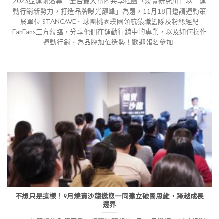
2023亞運剛落幕，全台最大電商共學社團「燒賣研究所」以「運
動行銷新勢力，打造品牌曝光巔峰」為題，11月18日邀請運動策
展單位 STANCAVE、球團桃園璞園領航猿職籃隊及粉絲經紀
FanFans三方蒞臨，分享他們在運動行銷中的專業，以及如何操作
運動行銷、為品牌加值造勢！歡迎報名參加..
不想只是這樣！9月燒賣沙龍邀您一同建立破圈思維，跨越成長
邊界