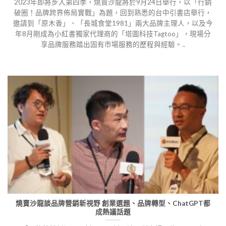
2023年即將步入第四季，燒賣沙龍將於9月24日舉行，以「行銷
破圈！品牌跨界佈局實戰」為題，回到熟悉的台中引書店舉行，
邀請到「原木香」、「長城食堂1981」兩大品牌主理人，以及今
年8月剛成為小紅書獨家代理商的「塔圖科技Tagtoo」，現場分
享品牌服務踏出固有市場服務的歷程與經驗。..
燒賣沙龍談品牌營銷新視野 創業選題、品牌轉型、ChatGPT都
成熱議話題