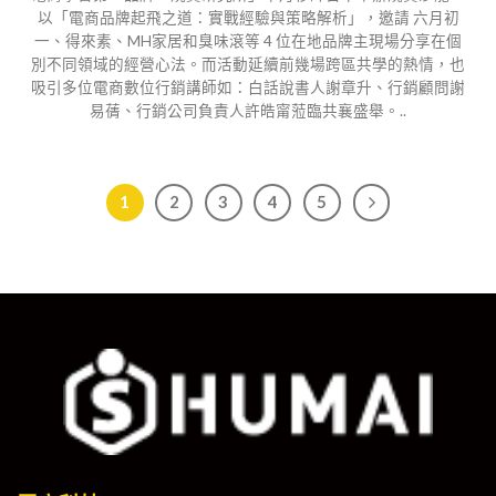
以「電商品牌起飛之道：實戰經驗與策略解析」，邀請 六月初
一、得來素、MH家居和臭味滾等 4 位在地品牌主現場分享在個
別不同領域的經營心法。而活動延續前幾場跨區共學的熱情，也
吸引多位電商數位行銷講師如：白話說書人謝章升、行銷顧問謝
易蒨、行銷公司負責人許皓甯蒞臨共襄盛舉。..
1
2
3
4
5