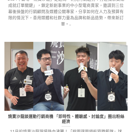
成就訂單關鍵」，鎖定新創事業的中小型電商賣家，邀請到三位
幕後操盤的行銷顧問及媒體公關專家，分享如何在人力及預算有
限的情況下，善用媒體和社群力量為品牌和新品造勢，帶來新訂
單。..
燒賣沙龍談運動行銷商機 「即時性、體驗感、討論度」圈出粉絲
經濟
11月的燒賣沙龍現場熱血沸騰！「桃園璞園領航猿職籃隊」球