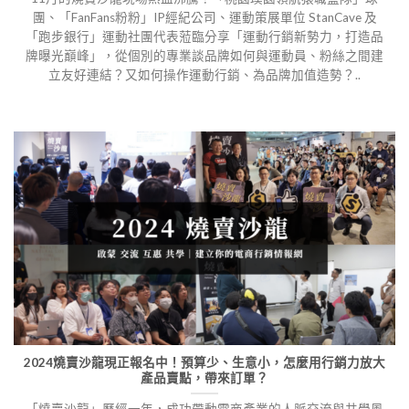
團、「FanFans粉粉」IP經紀公司、運動策展單位 StanCave 及
「跑步銀行」運動社團代表蒞臨分享「運動行銷新勢力，打造品
牌曝光巔峰」，從個別的專業談品牌如何與運動員、粉絲之間建
立友好連結？又如何操作運動行銷、為品牌加值造勢？..
2024燒賣沙龍現正報名中！預算少、生意小，怎麼用行銷力放大
產品賣點，帶來訂單？