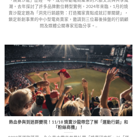
「燒賣沙龍」歷經一年，成功帶動電商產業的人脈交流與共學風
潮。去年探討了許多品牌數位轉型實例，2024年來臨，1月的燒
賣沙龍定題為「洞見行銷趨勢：打造獨家賣點成就訂單關鍵」，
鎖定新創事業的中小型電商賣家，邀請到三位幕後操盤的行銷顧
問及媒體公關專家蒞臨分享。..
熱血參與到迷群變現！11/18 燒賣沙龍帶您了解「運動行銷」和
「粉絲商機」！