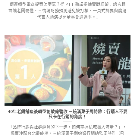
傳產轉型電商提案怎麼寫？從 PTT 熱議提煉實戰框架：語言轉
譯讓老闆聽懂、三情境財務預測避免被打槍、一頁式摘要與魔鬼
代言人預演提高董事會通過率。..
40年老餅舖疫後轉型創破億營收 三統漢菓子周詩雅：行銷人不要
只卡在行銷的角度！
「品牌行銷與社群經營的下一步，如何掌握私域擴大流量？」，
燒賣沙龍台北最終場，三統漢菓子闆娘暨行銷總監周詩雅（飛