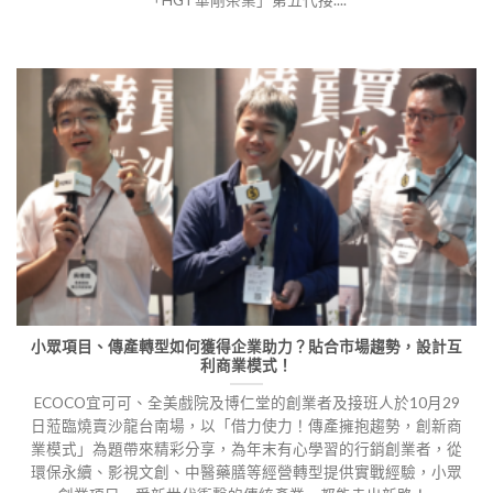
「HGT華剛茶業」第五代接....
小眾項目、傳產轉型如何獲得企業助力？貼合市場趨勢，設計互
利商業模式！
ECOCO宜可可、全美戲院及博仁堂的創業者及接班人於10月29
日蒞臨燒賣沙龍台南場，以「借力使力！傳產擁抱趨勢，創新商
業模式」為題帶來精彩分享，為年末有心學習的行銷創業者，從
環保永續、影視文創、中醫藥膳等經營轉型提供實戰經驗，小眾