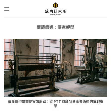
Skip
to
content
標籤篩選：
傳產轉型
傳產轉型電商提案怎麼寫：從 PTT 熱議到董事會通過的實戰框
架