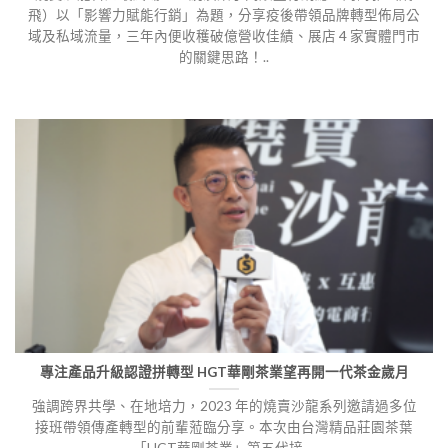
飛）以「影響力賦能行銷」為題，分享疫後帶領品牌轉型佈局公
域及私域流量，三年內便收穫破億營收佳績、展店 4 家實體門市
的關鍵思路！..
專注產品升級認證拼轉型 HGT華剛茶業望再開一代茶金歲月
強調跨界共學、在地培力，2023 年的燒賣沙龍系列邀請過多位
接班帶領傳產轉型的前輩蒞臨分享。本次由台灣精品莊園茶葉