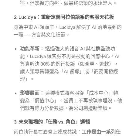
徑，但掌握方向盤、做最終決策的永遠是人。
2. Lucidya：重新定義阿拉伯語系的客服天花板
身為中東 AI 領頭羊，Lucidya 解決了 AI 落地最難的
一環——方言與文化細節。
功能革新：
透過強大的語音 AI 與社群監聽功
能，Lucidya 讓客服不再是被動的回應中心。AI
負責解決 80% 的例行投訴（如查單、退款），
讓人類專員轉型為「AI 督導」或「商務開發經
理」。
影響層面：
這種模式將客服從「成本中心」轉
變為「價值中心」。當員工不再被瑣事埋沒，他
們就有餘力分析數據，為公司創造新業績。
3. 未來職場的「任務 vs. 角色」邏輯
兩位執行長在峰會上達成共識：
工作是由一系列任