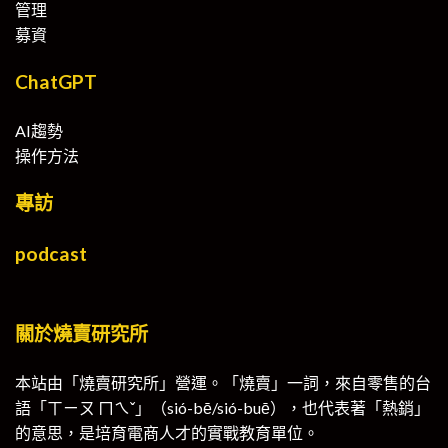
管理
募資
ChatGPT
AI趨勢
操作方法
專訪
podcast
關於燒賣研究所
本站由「燒賣研究所」營運。「燒賣」一詞，來自零售的台
語「ㄒㄧㄡ ㄇㄟˇ」（sió-bē/sió-buē），也代表著「熱銷」
的意思，是培育電商人才的實戰教育單位。