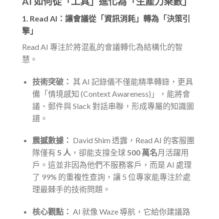
AI 如何從「工具」進化為「生產力乘數」
1. Read AI：讓會議從「資訊消耗」轉為「決策引
擎」
Read AI 專注於將混亂的會議轉化為結構化的智
慧。
技術突破：
其 AI 記錄儀不僅能精準轉錄，更具
備「情境感知 (Context Awareness)」，能將會
議、郵件與 Slack 對話串聯，形成專屬的知識圖
譜。
震撼數據：
David Shim 透露，Read AI 的客服團
隊僅有
5 人
，卻能支撐全球
500 萬名
月活躍用
戶。這並非因為他們不服務客戶，而是 AI 處理
了 99% 的重複性查詢，讓 5 位專家能專注於處
理最棘手的技術問題。
核心觀點：
AI 就像 Waze 導航，它給你建議路