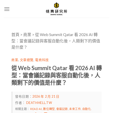
Skip
to
content
首頁
>
商業
>
從 Web Summit Qatar 看 2026 AI 轉
型：當會議記錄與客服自動化後，人類剩下的價值
是什麼？
商業
,
文章總覽
,
電商科技
從 Web Summit Qatar 看 2026 AI 轉
型：當會議記錄與客服自動化後，人
類剩下的價值是什麼？
發布日期：
2026 年 2 月 21 日
作者：
DEATHHELL.TW
相關主題：
READ AI
,
數位轉型
,
會議記錄
,
未來工作
,
自動化
.