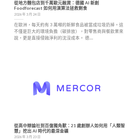
從地方麵包店到千萬歐元融資：德國 AI 新創
Foodforecast 如何用演算法拯救剩食
2026 年 3 月 24 日
在歐洲，每天約有 3 萬噸的新鮮食品被當成垃圾扔掉。這
不僅是巨大的環境負擔（碳排放），對零售商與餐飲業來
說，更是直接侵蝕淨利的沈沒成本。 德....
從高中辯論社到百億獨角獸：21 歲創辦人如何用「人類智
慧」挖出 AI 時代的最深金礦
2026 年 3 月 23 日