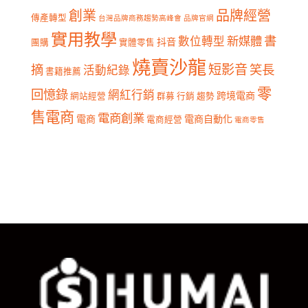
創業
品牌經營
傳產轉型
台灣品牌商務趨勢高峰會
品牌官網
實用教學
書
新媒體
數位轉型
抖音
團購
實體零售
燒賣沙龍
短影音
摘
笑長
活動紀錄
書籍推薦
零
回憶錄
網紅行銷
跨境電商
網站經營
群募
行銷
趨勢
售電商
電商創業
電商
電商自動化
電商經營
電商零售