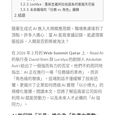
2. Lucidya：重新定義阿拉伯語系的客服天花板
3. 未來職場的「任務 vs. 角色」邏輯
結語
隨著生成式 AI 進入大規模應用期，職場焦慮達到了
頂點。許多人擔心：當 AI 能寫會議記錄、能處理客
服投訴，人類是否即將被淘汰？
在 2026 年 2 月的
Web Summit Qatar
上，Read AI
的執行長 David Shim 與 Lucidya 的創辦人 Abdullah
Asiri 給出了一個強而有力的否定。他們不約而同地
指出：AI 正在進行一場「任務級的革命」，而非
「角色級的替換」。這場對話不僅緩解了技術恐
懼，更揭示了企業如何透過 AI 實現「以小博大」的
規模化營運。閱讀本文，您將了解這兩家公司如何
利用 AI 賦能勞動力，以及未來人才必備的「AI 協
同力」。