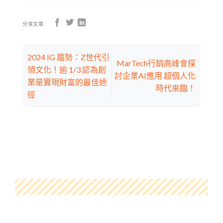
分享文章 :
2024 IG 趨勢：Z世代引
MarTech行銷高峰會探
領文化！逾 1/3 認為創
討企業AI應用 超個人化
業是實現財富的最佳途
時代來臨！
徑