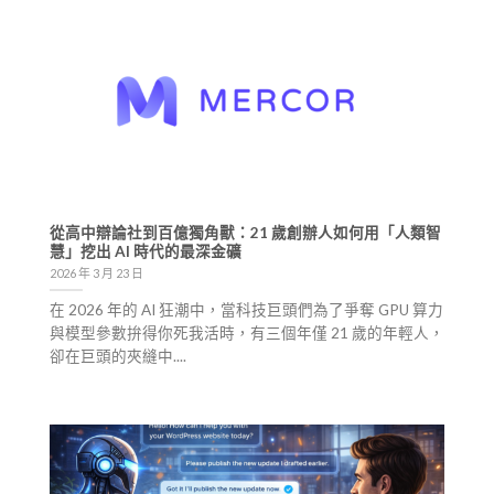
從高中辯論社到百億獨角獸：21 歲創辦人如何用「人類智
慧」挖出 AI 時代的最深金礦
2026 年 3 月 23 日
在 2026 年的 AI 狂潮中，當科技巨頭們為了爭奪 GPU 算力
與模型參數拚得你死我活時，有三個年僅 21 歲的年輕人，
卻在巨頭的夾縫中....