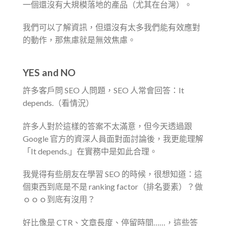
一個還沒有大規模落地的產品（尤其在台灣）。
我們可以了解資訊，但還沒有太多我們能有效應對
的動作，那焦慮就是無效焦慮。
YES and NO
許多客戶問 SEO 人問題，SEO 人常會回答：It
depends.（看情況）
許多人對於這樣的答案不太滿意，但今天透過跟
Google 官方的資深人員面對面討論後，我更能理解
「It depends.」在實務中是如此合理。
我覺得有些朋友在學習 SEO 的時候，很想知道：這
個東西到底是不是 ranking factor（排名要素）？做
ｏｏｏ到底有沒用？
好比像是 CTR、文章長度、停留時間……，這些答