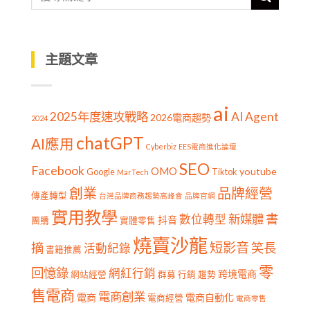
主題文章
ai
2025年度速攻戰略
AI Agent
2026電商趨勢
2024
chatGPT
AI應用
Cyberbiz
EES電商進化論壇
SEO
Facebook
OMO
youtube
Google
Tiktok
MarTech
創業
品牌經營
傳產轉型
台灣品牌商務趨勢高峰會
品牌官網
實用教學
書
新媒體
數位轉型
抖音
團購
實體零售
燒賣沙龍
短影音
摘
笑長
活動紀錄
書籍推薦
零
回憶錄
網紅行銷
跨境電商
網站經營
群募
行銷
趨勢
售電商
電商創業
電商
電商自動化
電商經營
電商零售