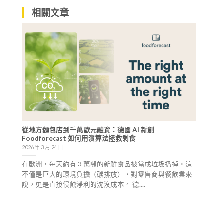
相關文章
從地方麵包店到千萬歐元融資：德國 AI 新創
Foodforecast 如何用演算法拯救剩食
2026 年 3 月 24 日
在歐洲，每天約有 3 萬噸的新鮮食品被當成垃圾扔掉。這
不僅是巨大的環境負擔（碳排放），對零售商與餐飲業來
說，更是直接侵蝕淨利的沈沒成本。 德....