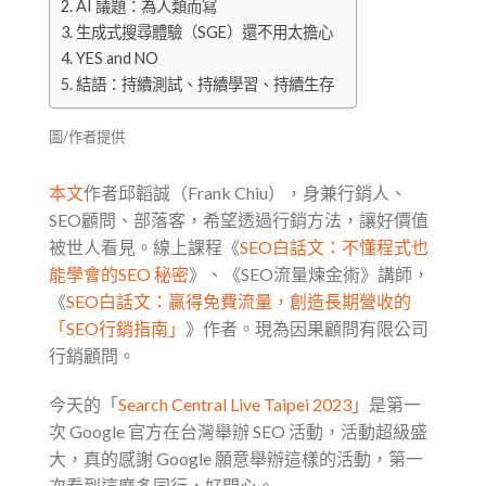
AI 議題：為人類而寫
生成式搜尋體驗（SGE）還不用太擔心
YES and NO
結語：持續測試、持續學習、持續生存
圖/作者提供
本文
作者邱韜誠（Frank Chiu），身兼行銷人、
SEO顧問、部落客，希望透過行銷方法，讓好價值
被世人看見。線上課程《
SEO白話文：不懂程式也
能學會的SEO 秘密
》、《SEO流量煉金術》講師，
《
SEO白話文：贏得免費流量，創造長期營收的
「SEO行銷指南」
》作者。現為因果顧問有限公司
行銷顧問。
今天的「
Search Central Live Taipei 2023
」是第一
次 Google 官方在台灣舉辦 SEO 活動，活動超級盛
大，真的感謝 Google 願意舉辦這樣的活動，第一
次看到這麼多同行，好開心。