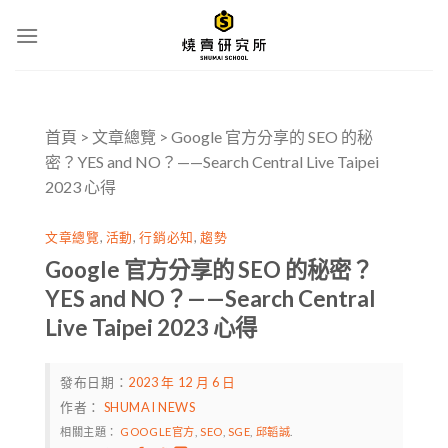
Skip
to
content
首頁
>
文章總覽
>
Google 官方分享的 SEO 的秘
密？YES and NO？——Search Central Live Taipei
2023 心得
文章總覽
,
活動
,
行銷必知
,
趨勢
Google 官方分享的 SEO 的秘密？
YES and NO？——Search Central
Live Taipei 2023 心得
發布日期：
2023 年 12 月 6 日
作者：
SHUMAI NEWS
相關主題：
GOOGLE官方
,
SEO
,
SGE
,
邱韜誠
.