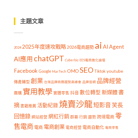
主題文章
ai
2025年度速攻戰略
AI Agent
2026電商趨勢
2024
chatGPT
AI應用
Cyberbiz
EES電商進化論壇
SEO
Facebook
OMO
youtube
Google
Tiktok
MarTech
創業
品牌經營
傳產轉型
台灣品牌商務趨勢高峰會
品牌官網
實用教學
書
新媒體
數位轉型
抖音
團購
實體零售
燒賣沙龍
短影音
摘
笑長
活動紀錄
書籍推薦
零
回憶錄
網紅行銷
跨境電商
網站經營
群募
行銷
趨勢
售電商
電商創業
電商
電商自動化
電商經營
電商零售