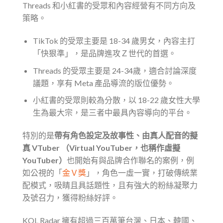
Threads 和小紅書的受眾和內容經營有不同方向及
策略。
TikTok 的受眾主要是 18-34 歲男女，內容主打
「快狠準」，是品牌進攻Ｚ世代的首選。
Threads 的受眾主要是 24-34歲，適合討論深度
議題，享有 Meta 產品導流的版位優勢。
小紅書的受眾則較為分散，以 18-22 歲女性大學
生為最大宗，是三者中最具內容導向的平台。
特別的是
帶有角色設定及故事性、由真人配音的擬
真 VTuber （Virtual YouTuber，也稱作虛擬
YouTuber）
也開始有與品牌合作聯名的案例，例
如公視的「
金Ｖ獎
」，角色一虛一實，打破傳統業
配模式，吸睛且具話題性，且有強大的粉絲凝聚力
及號召力，獲得粉絲好評。
KOL Radar 擁有超過三百萬筆台灣、日本、韓國、