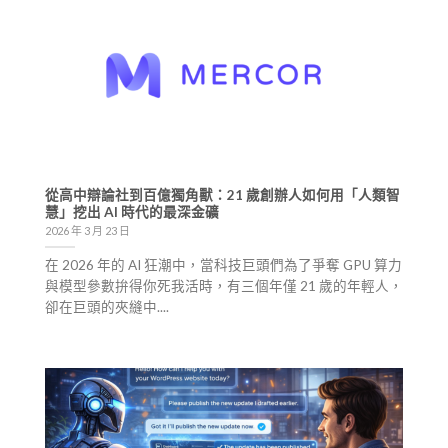
從高中辯論社到百億獨角獸：21 歲創辦人如何用「人類智
慧」挖出 AI 時代的最深金礦
2026 年 3 月 23 日
在 2026 年的 AI 狂潮中，當科技巨頭們為了爭奪 GPU 算力
與模型參數拚得你死我活時，有三個年僅 21 歲的年輕人，
卻在巨頭的夾縫中....