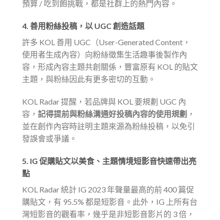
預算 / 吃到飽挑戰，都是社群上的熱門內容。
4.
善用粉絲投稿，以 UGC 創造話題
許多 KOL 善用 UGC（User-Generated Content，
使用者生成內容）向粉絲徵集生活趣事後製作內
容，形成內容主題共創關係，豐富原有 KOL 的貼文
主題，與粉絲因此有更多密切的互動。
KOL Radar 提醒，若品牌與 KOL 要規劃 UGC 內
容，
記得提前與粉絲溝通好投稿內容的使用規劃
，
並在創作內容時註明主題來源為粉絲投稿，以免引
發誤會或爭議。
5. IG 促購貼文以
美食、主題情境短影音快速帶出亮
點
KOL Radar 統計 IG 2023 年聲量最高的前 400 篇促
購貼文，有 95.5% 都是短影音。此外，IG 上所有台
灣短影音的觀看率，幾乎是非短影音影片的 3 倍，