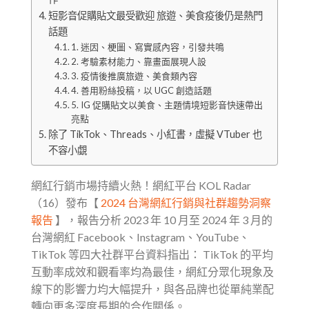
短影音促購貼文最受歡迎 旅遊、美食疫後仍是熱門
話題
1. 迷因、梗圖、寫實感內容，引發共鳴
2. 考驗素材能力、靠畫面展現人設
3. 疫情後推廣旅遊、美食類內容
4. 善用粉絲投稿，以 UGC 創造話題
5. IG 促購貼文以美食、主題情境短影音快速帶出
亮點
除了 TikTok、Threads、小紅書，虛擬 VTuber 也
不容小覷
網紅行銷市場持續火熱！網紅平台 KOL Radar
（16）發布【
2024 台灣網紅行銷與社群趨勢洞察
報告
】，報告分析 2023 年 10 月至 2024 年 3 月的
台灣網紅 Facebook、Instagram、YouTube、
TikTok 等四大社群平台資料指出： TikTok 的平均
互動率成效和觀看率均為最佳，網紅分眾化現象及
線下的影響力均大幅提升，與各品牌也從單純業配
轉向更多深度長期的合作關係。