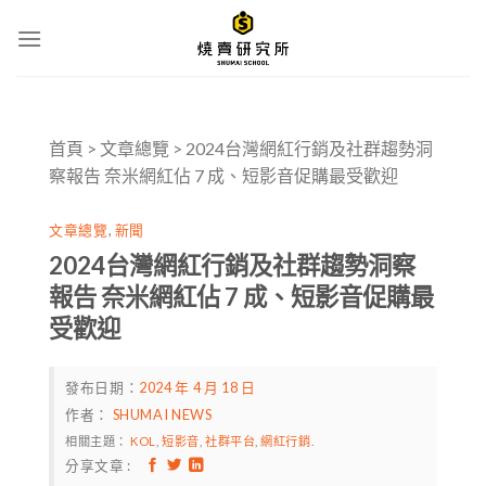
Skip
to
content
首頁
>
文章總覽
>
2024台灣網紅行銷及社群趨勢洞
察報告 奈米網紅佔 7 成、短影音促購最受歡迎
文章總覽
,
新聞
2024台灣網紅行銷及社群趨勢洞察
報告 奈米網紅佔 7 成、短影音促購最
受歡迎
發布日期：
2024 年 4 月 18 日
作者：
SHUMAI NEWS
相關主題：
KOL
,
短影音
,
社群平台
,
網紅行銷
.
分享文章 :