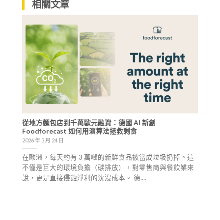
相關文章
從地方麵包店到千萬歐元融資：德國 AI 新創
Foodforecast 如何用演算法拯救剩食
2026 年 3 月 24 日
在歐洲，每天約有 3 萬噸的新鮮食品被當成垃圾扔掉。這
不僅是巨大的環境負擔（碳排放），對零售商與餐飲業來
說，更是直接侵蝕淨利的沈沒成本。 德....