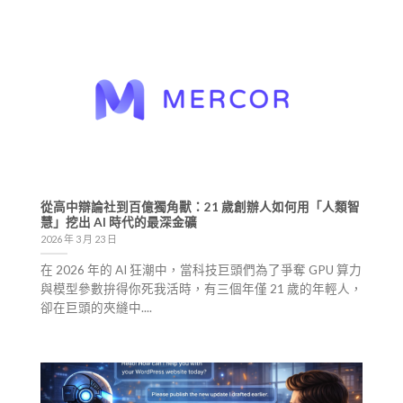
從高中辯論社到百億獨角獸：21 歲創辦人如何用「人類智
慧」挖出 AI 時代的最深金礦
2026 年 3 月 23 日
在 2026 年的 AI 狂潮中，當科技巨頭們為了爭奪 GPU 算力
與模型參數拚得你死我活時，有三個年僅 21 歲的年輕人，
卻在巨頭的夾縫中....