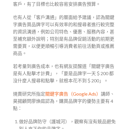
客戶，有了目標也比較容易安排廣告預算。
也有人從「客戶溝通」的層面給予建議，認為關鍵
字廣告買品牌字可以有效率的和搜尋者進行較完整
的資訊溝通，例如公司特色、優惠、服務內容，甚
至補充額外說明；特別是有品牌促銷活動的前期更
需要買，以便更順暢引導消費者前往活動頁或推薦
商品。
若考量到廣告成本，也有網友提醒道「關鍵字廣告
是有人點擊才計費」，「要是品牌字一天＄200 都
沒什麼人搜尋和點擊，就根本花不到＄200」。
燒賣研究所指定
關鍵字廣告（Google Ads）
講師、
昊揚顧問廖煥庭認為，購買品牌字的優勢主要有 4
點：
做好品牌防守（護城河），觀察有沒有競品避免
別人來下你的品牌字。