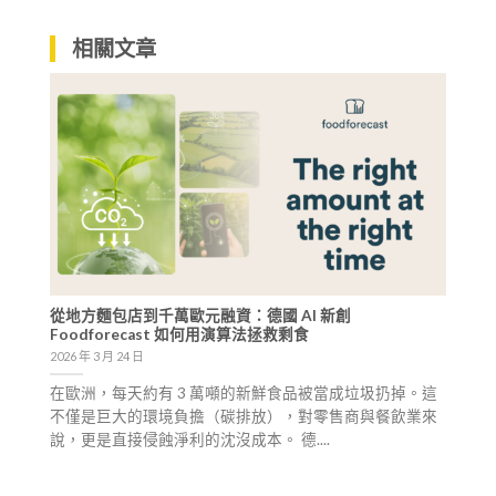
相關文章
從地方麵包店到千萬歐元融資：德國 AI 新創
Foodforecast 如何用演算法拯救剩食
2026 年 3 月 24 日
在歐洲，每天約有 3 萬噸的新鮮食品被當成垃圾扔掉。這
不僅是巨大的環境負擔（碳排放），對零售商與餐飲業來
說，更是直接侵蝕淨利的沈沒成本。 德....