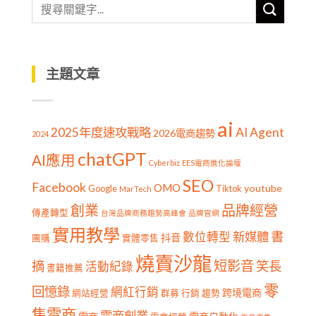
主題文章
ai
2025年度速攻戰略
AI Agent
2026電商趨勢
2024
chatGPT
AI應用
Cyberbiz
EES電商進化論壇
SEO
Facebook
OMO
youtube
Google
Tiktok
MarTech
創業
品牌經營
傳產轉型
台灣品牌商務趨勢高峰會
品牌官網
實用教學
書
新媒體
數位轉型
抖音
團購
實體零售
燒賣沙龍
短影音
摘
笑長
活動紀錄
書籍推薦
零
回憶錄
網紅行銷
跨境電商
網站經營
群募
行銷
趨勢
售電商
電商創業