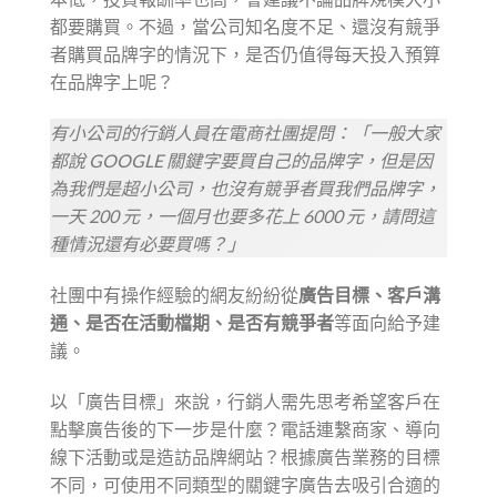
都要購買。不過，當公司知名度不足、還沒有競爭
者購買品牌字的情況下，是否仍值得每天投入預算
在品牌字上呢？
有小公司的行銷人員在電商社團提問：「一般大家
都說 GOOGLE 關鍵字要買自己的品牌字，但是因
為我們是超小公司，也沒有競爭者買我們品牌字，
一天 200 元，一個月也要多花上 6000 元，請問這
種情況還有必要買嗎？」
社團中有操作經驗的網友紛紛從
廣告目標、客戶溝
通、是否在活動檔期、是否有競爭者
等面向給予建
議。
以「廣告目標」來說，行銷人需先思考希望客戶在
點擊廣告後的下一步是什麼？電話連繫商家、導向
線下活動或是造訪品牌網站？根據廣告業務的目標
不同，可使用不同類型的關鍵字廣告去吸引合適的