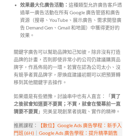
效果最大化廣告活動：
這種類型允許廣告客戶透
過單一廣告活動在所有 Google 廣告管道和廣告
資源（搜尋、YouTube、展示廣告、需求開發廣
告 Demand Gen、Gmail 和地圖）中獲得更好的
效果。
關鍵字廣告可以幫助品牌知己知彼，除非沒有打造
品牌的計畫，否則即使非常小的公司仍建議購買品
牌字，作爲佈局的一環。若實在認為公司太小、沒
有競爭者買品牌字，廖煥庭建議初期可以把預算轉
移到其他關鍵字去操作。
如果還是有些猶豫，討論串中也有人直言：「
買了
之後就會知道要不要買；不買，就會在螢幕前一直
猜要不要買
」完美呈現創業者挑戰、實作的精神。
推薦課程：
【數位】Google Ads 廣告學程：新手入
門班 (6H)
｜
Google Ads 廣告學程：提升精準銷售