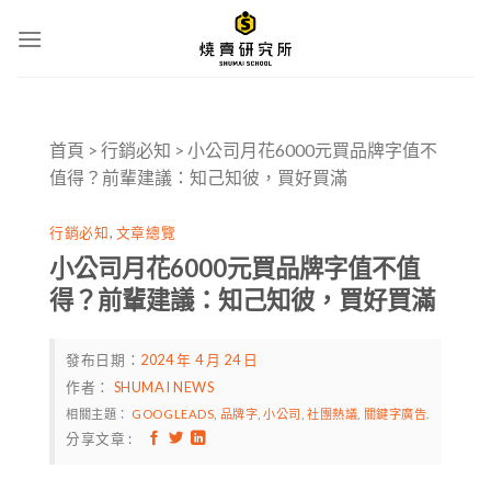
Skip
to
content
首頁
>
行銷必知
>
小公司月花6000元買品牌字值不
值得？前輩建議：知己知彼，買好買滿
行銷必知
,
文章總覽
小公司月花6000元買品牌字值不值
得？前輩建議：知己知彼，買好買滿
發布日期：
2024 年 4 月 24 日
作者：
SHUMAI NEWS
相關主題：
GOOGLEADS
,
品牌字
,
小公司
,
社團熱議
,
關鍵字廣告
.
分享文章 :