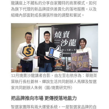
龍講座上不藏私的分享自家獨特的商業模式，如何
為旗下代理的新品牌提供差異化的落地服務，以及
組織內部面對成長擴張所做的調整和嘗試。
12月燒賣沙龍講者合影，由左至右依序為：華剛茶
葉執行長杜蒼林、蟬說生活共同創辦人馬驊及智選
家共同創辦人朱俐（圖/燒賣研究所）
把品牌推向市場 更傳授落地能力
智選家團隊有兩大運營系統，一是智選家品牌的自