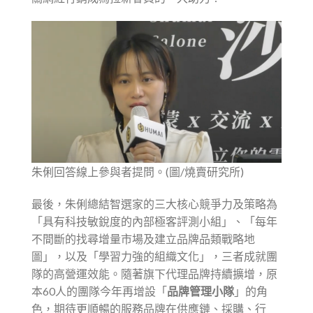
朱俐回答線上參與者提問。(圖/燒賣研究所)
最後，朱俐總結智選家的三大核心競爭力及策略為
「具有科技敏銳度的內部極客評測小組」、「每年
不間斷的找尋增量市場及建立品牌品類戰略地
圖」，以及「學習力強的組織文化」，三者成就團
隊的高營運效能。隨著旗下代理品牌持續擴增，原
本60人的團隊今年再增設「
品牌管理小隊
」的角
色，期待更順暢的服務品牌在供應鏈、採購、行