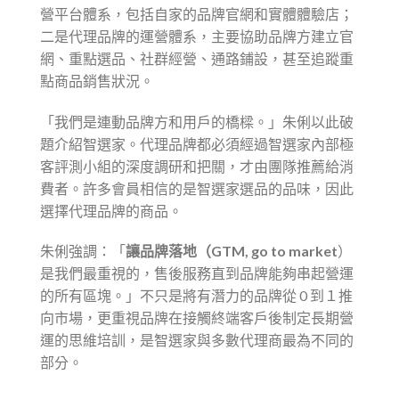
營平台體系，包括自家的品牌官網和實體體驗店；
二是代理品牌的運營體系，主要協助品牌方建立官
網、重點選品、社群經營、通路鋪設，甚至追蹤重
點商品銷售狀況。
「我們是連動品牌方和用戶的橋樑。」朱俐以此破
題介紹智選家。代理品牌都必須經過智選家內部極
客評測小組的深度調研和把關，才由團隊推薦給消
費者。許多會員相信的是智選家選品的品味，因此
選擇代理品牌的商品。
朱俐強調：「
讓品牌落地（GTM, go to market
）
是我們最重視的，售後服務直到品牌能夠串起營運
的所有區塊。」不只是將有潛力的品牌從 0 到１推
向市場，更重視品牌在接觸終端客戶後制定長期營
運的思維培訓，是智選家與多數代理商最為不同的
部分。