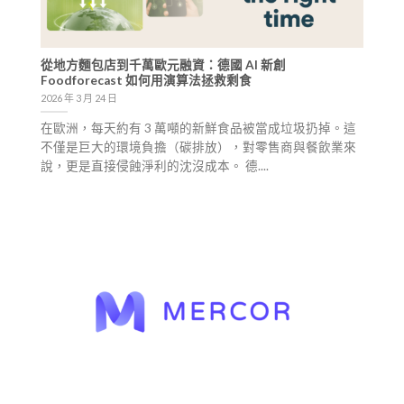
從地方麵包店到千萬歐元融資：德國 AI 新創
Foodforecast 如何用演算法拯救剩食
2026 年 3 月 24 日
在歐洲，每天約有 3 萬噸的新鮮食品被當成垃圾扔掉。這
不僅是巨大的環境負擔（碳排放），對零售商與餐飲業來
說，更是直接侵蝕淨利的沈沒成本。 德....