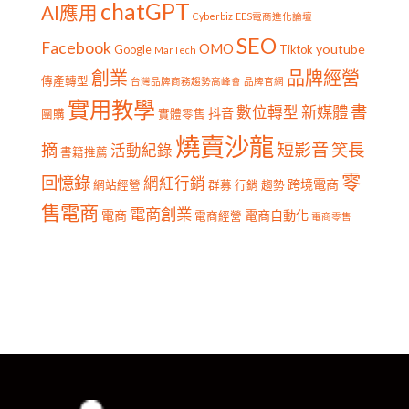
chatGPT
AI應用
Cyberbiz
EES電商進化論壇
SEO
Facebook
OMO
youtube
Google
Tiktok
MarTech
創業
品牌經營
傳產轉型
台灣品牌商務趨勢高峰會
品牌官網
實用教學
書
新媒體
數位轉型
抖音
團購
實體零售
燒賣沙龍
短影音
摘
笑長
活動紀錄
書籍推薦
零
回憶錄
網紅行銷
跨境電商
網站經營
群募
行銷
趨勢
售電商
電商創業
電商
電商自動化
電商經營
電商零售