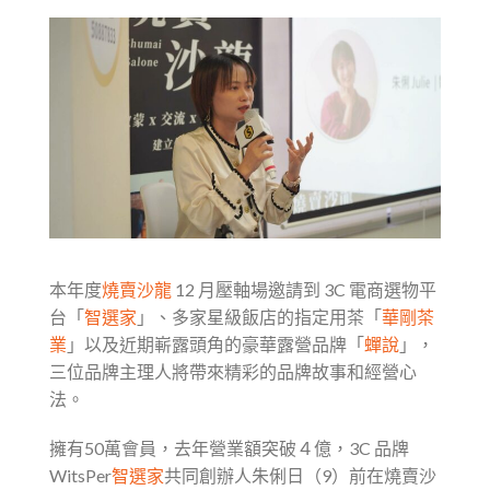
本年度
燒賣沙龍
12 月壓軸場邀請到 3C 電商選物平
台「
智選家
」、多家星級飯店的指定用茶「
華剛茶
業
」以及近期嶄露頭角的豪華露營品牌「
蟬說
」，
三位品牌主理人將帶來精彩的品牌故事和經營心
法。
擁有50萬會員，去年營業額突破４億，3C 品牌
WitsPer
智選家
共同創辦人朱俐日（9）前在燒賣沙