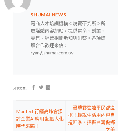
SHUMAI NEWS
電商人才培訓機構＜燒賣研究所＞所
屬媒體內容網站，提供電商、創業、
零售、經營相關新知與洞察。各項媒
體合作歡迎來信：
ryan@shumai.com.tw
分享文章 :
豪華露營連平民都瘋
MarTech行銷高峰會探
搶！蟬說生活用內容自
討企業AI應用 超個人化
造旺季，挖掘台灣偏鄉
時代來臨！
之美