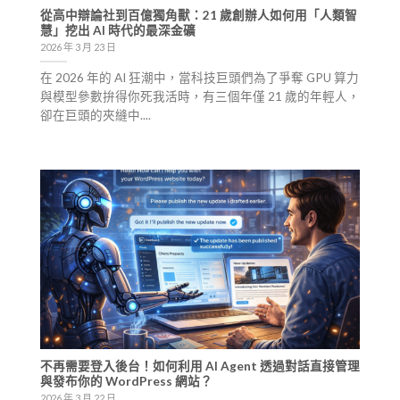
從高中辯論社到百億獨角獸：21 歲創辦人如何用「人類智
慧」挖出 AI 時代的最深金礦
2026 年 3 月 23 日
在 2026 年的 AI 狂潮中，當科技巨頭們為了爭奪 GPU 算力
與模型參數拚得你死我活時，有三個年僅 21 歲的年輕人，
卻在巨頭的夾縫中....
不再需要登入後台！如何利用 AI Agent 透過對話直接管理
與發布你的 WordPress 網站？
2026 年 3 月 22 日