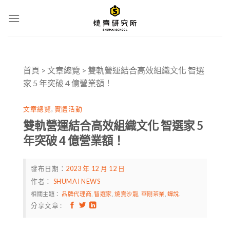
Skip
to
content
首頁
>
文章總覽
>
雙軌營運結合高效組織文化 智選
家 5 年突破 4 億營業額！
文章總覽
,
實體活動
雙軌營運結合高效組織文化 智選家 5
年突破 4 億營業額！
發布日期：
2023 年 12 月 12 日
作者：
SHUMAI NEWS
相關主題：
品牌代理商
,
智選家
,
燒賣沙龍
,
華剛茶業
,
蟬說
.
分享文章 :