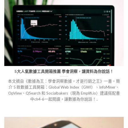
5大人氣數據工具開箱推薦 學會洞察，讓資料為你說話！
本文摘自《數據為王：學會洞察數據，才是行銷之王》一書，簡
介 5 款數據工具開箱：Global Web Index（GWI）、InfoMiner、
OpView、QSearch 和 Socialbakers（現為 Emplifi.io）建議搭配書
中ch4-6一起閱讀，讓數據為你說話！..