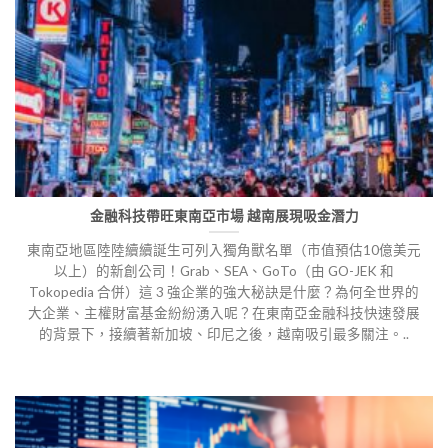
金融科技帶旺東南亞市場 越南展現吸金潛力
東南亞地區陸陸續續誕生可列入獨角獸名單（市值預估10億美元
以上）的新創公司！Grab、SEA、GoTo（由 GO-JEK 和
Tokopedia 合併）這 3 強企業的強大秘訣是什麼？為何全世界的
大企業、主權財富基金紛紛湧入呢？在東南亞金融科技快速發展
的背景下，接續著新加坡、印尼之後，越南吸引最多關注。..