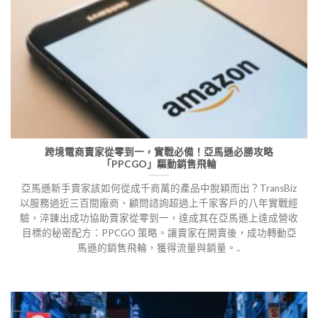
跨境電商賣家從零到一，實戰必備！亞馬遜必勝攻略
「PPCGO」驅動銷售飛輪
亞馬遜新手賣家該如何從成千商萬的產品中脫穎而出？TransBiz
以服務過近三百間廠商、顧問諮詢超過上千家客戶的八年實戰經
驗，淬鍊出成功協助賣家從零到一，達成其在亞馬遜上達成營收
目標的秘密配方：PPCGO 策略。讓賣家在開賣後，成功轉動亞
馬遜的銷售飛輪，獲得流量與銷量。..