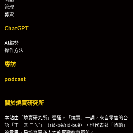
管理
募資
ChatGPT
AI趨勢
操作方法
專訪
podcast
關於燒賣研究所
本站由「燒賣研究所」營運。「燒賣」一詞，來自零售的台
語「ㄒㄧㄡ ㄇㄟˇ」（sió-bē/sió-buē），也代表著「熱銷」
的意思，是培育電商人才的實戰教育單位。