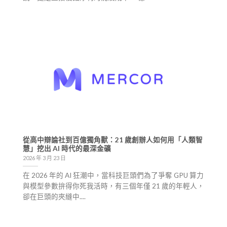
從高中辯論社到百億獨角獸：21 歲創辦人如何用「人類智
慧」挖出 AI 時代的最深金礦
2026 年 3 月 23 日
在 2026 年的 AI 狂潮中，當科技巨頭們為了爭奪 GPU 算力
與模型參數拚得你死我活時，有三個年僅 21 歲的年輕人，
卻在巨頭的夾縫中....