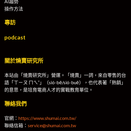
AI趨勢
操作方法
專訪
podcast
關於燒賣研究所
本站由「燒賣研究所」營運。「燒賣」一詞，來自零售的台
語「ㄒㄧㄡ ㄇㄟˇ」（sió-bē/sió-buē），也代表著「熱銷」
的意思，是培育電商人才的實戰教育單位。
聯絡我們
官網：
https://www.shumai.com.tw/
聯絡信箱：
service@shumai.com.tw