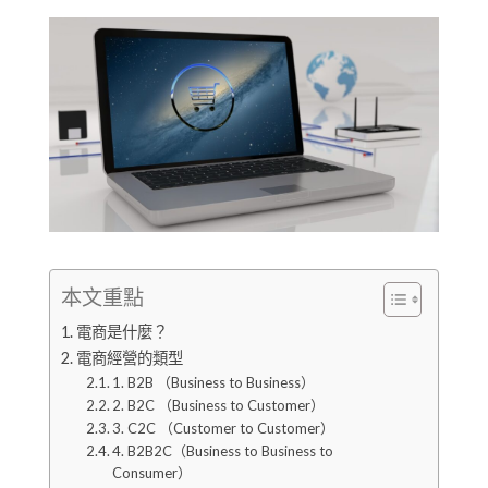
本文重點
電商是什麼？
電商經營的類型
1. B2B （Business to Business）
2. B2C （Business to Customer）
3. C2C （Customer to Customer）
4. B2B2C（Business to Business to
Consumer）