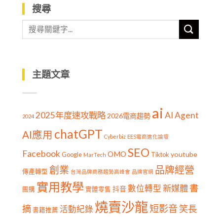
搜尋
主題文章
ai
2025年度速攻戰略
AI Agent
2026電商趨勢
2024
chatGPT
AI應用
Cyberbiz
EES電商進化論壇
SEO
Facebook
OMO
youtube
Google
Tiktok
MarTech
創業
品牌經營
傳產轉型
台灣品牌商務趨勢高峰會
品牌官網
實用教學
書
新媒體
數位轉型
抖音
團購
實體零售
燒賣沙龍
短影音
摘
笑長
活動紀錄
書籍推薦