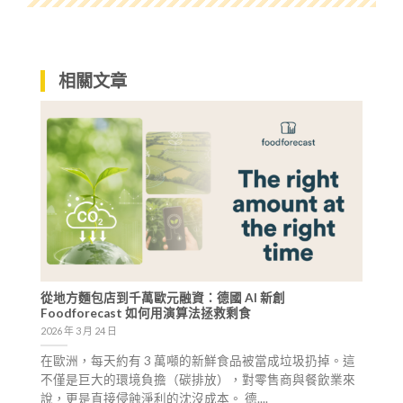
相關文章
從地方麵包店到千萬歐元融資：德國 AI 新創
Foodforecast 如何用演算法拯救剩食
2026 年 3 月 24 日
在歐洲，每天約有 3 萬噸的新鮮食品被當成垃圾扔掉。這
不僅是巨大的環境負擔（碳排放），對零售商與餐飲業來
說，更是直接侵蝕淨利的沈沒成本。 德....