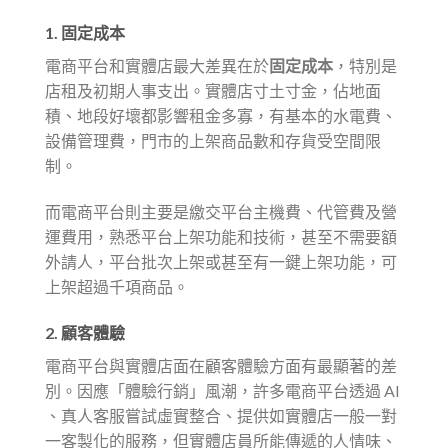
1.
固定成本
電商平台和實體店最大差異在於
固定成本
，特別是
店租及初期人事支出。實體店寸土寸金，佔地面
積、地段好壞都影響租金多寡，有基本的水電費、
設備管理費，門市的上架商品數和存貨受空間限
制。
而電商平台則主要是繳交平台主機費、代管費及營
運費用，熟悉平台上架功能和技術，甚至不需要額
外請人，平台批次上架或甚至有一鍵上架功能，可
上架超過千項商品。
2. 顧客體驗
電商平台與實體店面在顧客體驗方面有最顯著的差
別。因應「體驗行銷」風潮，許多電商平台透過 AI
、真人客服嘗試虛實整合、提供如實體店一般一對
一客製化的服務，但實體店員所能傳遞的人情味、