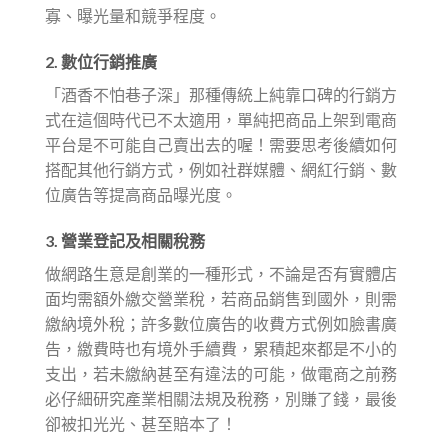
寡、曝光量和競爭程度。
2. 數位行銷推廣
「酒香不怕巷子深」那種傳統上純靠口碑的行銷方
式在這個時代已不太適用，單純把商品上架到電商
平台是不可能自己賣出去的喔！需要思考後續如何
搭配其他行銷方式，例如社群媒體、網紅行銷、數
位廣告等提高商品曝光度。
3. 營業登記及相關稅務
做網路生意是創業的一種形式，不論是否有實體店
面均需額外繳交營業稅，若商品銷售到國外，則需
繳納境外稅；許多數位廣告的收費方式例如臉書廣
告，繳費時也有境外手續費，累積起來都是不小的
支出，若未繳納甚至有違法的可能，做電商之前務
必仔細研究產業相關法規及稅務，別賺了錢，最後
卻被扣光光、甚至賠本了！